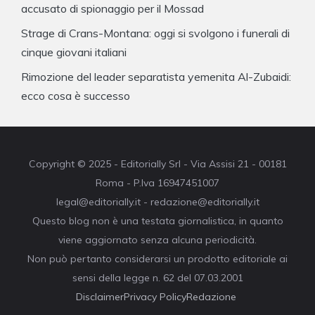
accusato di spionaggio per il Mossad
Strage di Crans-Montana: oggi si svolgono i funerali di
cinque giovani italiani
Rimozione del leader separatista yemenita Al-Zubaidi:
ecco cosa è successo
Copyright © 2025 - Editorially Srl - Via Assisi 21 - 00181
Roma - P.Iva 16947451007
legal@editorially.it - redazione@editorially.it
Questo blog non è una testata giornalistica, in quanto
viene aggiornato senza alcuna periodicità.
Non può pertanto considerarsi un prodotto editoriale ai
sensi della legge n. 62 del 07.03.2001
Disclaimer
Privacy Policy
Redazione