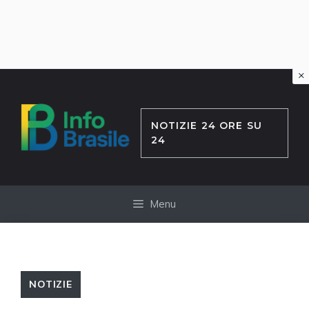
×
Vai
al
contenuto
NOTIZIE 24 ORE SU
24
Menu
NOTIZIE