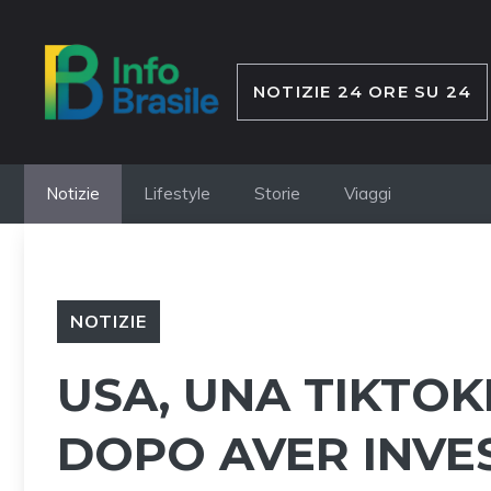
Vai
al
contenuto
NOTIZIE 24 ORE SU 24
Notizie
Lifestyle
Storie
Viaggi
NOTIZIE
USA, UNA TIKTO
DOPO AVER INVES