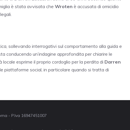
amiglia è stata avvisata che
Wroten
è accusata di omicidio
egali.
ica, sollevando interrogativi sul comportamento alla guida e
a sta conducendo un’indagine approfondita per chiarire le
 locale esprime il proprio cordoglio per la perdita di
Darren
lle piattaforme social, in particolare quando si tratta di
 Roma - P.Iva 16947451007