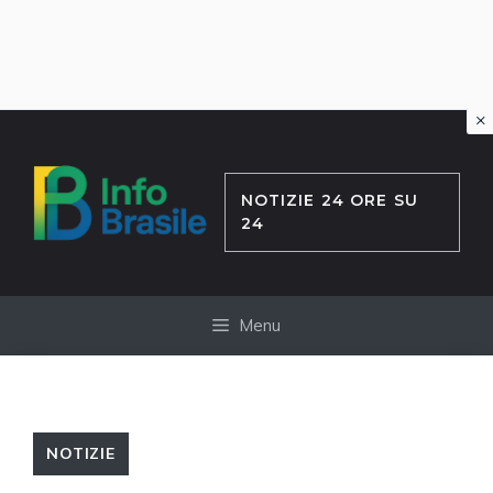
×
Vai
al
contenuto
NOTIZIE 24 ORE SU
24
Menu
NOTIZIE