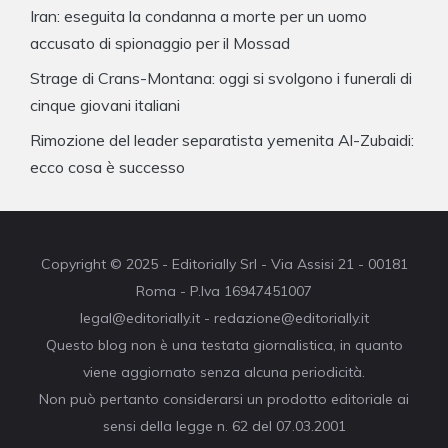
Iran: eseguita la condanna a morte per un uomo
accusato di spionaggio per il Mossad
Strage di Crans-Montana: oggi si svolgono i funerali di
cinque giovani italiani
Rimozione del leader separatista yemenita Al-Zubaidi:
ecco cosa è successo
Copyright © 2025 - Editorially Srl - Via Assisi 21 - 00181
Roma - P.Iva 16947451007
legal@editorially.it - redazione@editorially.it
Questo blog non è una testata giornalistica, in quanto
viene aggiornato senza alcuna periodicità.
Non può pertanto considerarsi un prodotto editoriale ai
sensi della legge n. 62 del 07.03.2001