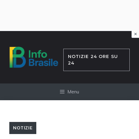
×
Vai
al
contenuto
NOTIZIE 24 ORE SU
24
Menu
NOTIZIE