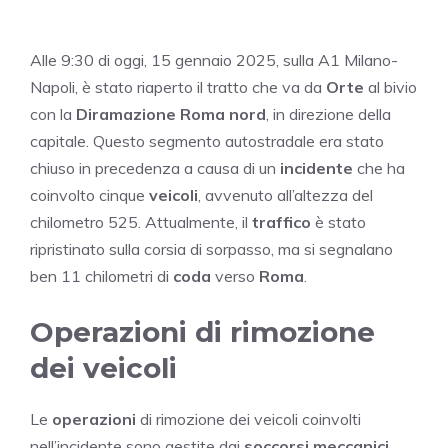
Alle 9:30 di oggi, 15 gennaio 2025, sulla A1 Milano-
Napoli, è stato riaperto il tratto che va da
Orte
al bivio
con la
Diramazione Roma nord
, in direzione della
capitale. Questo segmento autostradale era stato
chiuso in precedenza a causa di un
incidente
che ha
coinvolto cinque
veicoli
, avvenuto all’altezza del
chilometro 525. Attualmente, il
traffico
è stato
ripristinato sulla corsia di sorpasso, ma si segnalano
ben 11 chilometri di
coda
verso
Roma
.
Operazioni di rimozione
dei veicoli
Le
operazioni
di rimozione dei veicoli coinvolti
nell’incidente sono gestite dai
soccorsi meccanici
,