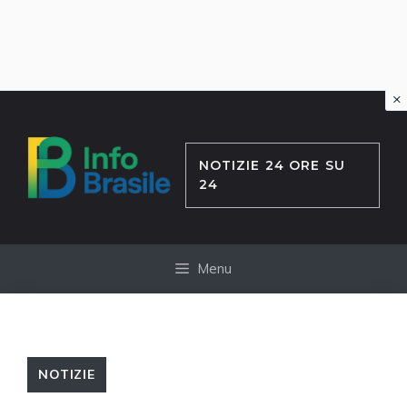
×
Vai
al
contenuto
NOTIZIE 24 ORE SU
24
Menu
NOTIZIE