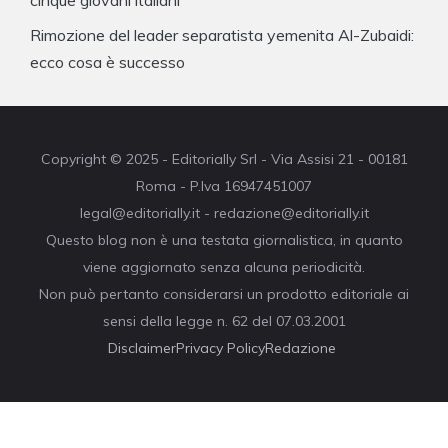
cinque giovani italiani
Rimozione del leader separatista yemenita Al-Zubaidi:
ecco cosa è successo
Copyright © 2025 - Editorially Srl - Via Assisi 21 - 00181
Roma - P.Iva 16947451007
legal@editorially.it - redazione@editorially.it
Questo blog non è una testata giornalistica, in quanto
viene aggiornato senza alcuna periodicità.
Non può pertanto considerarsi un prodotto editoriale ai
sensi della legge n. 62 del 07.03.2001
Disclaimer
Privacy Policy
Redazione