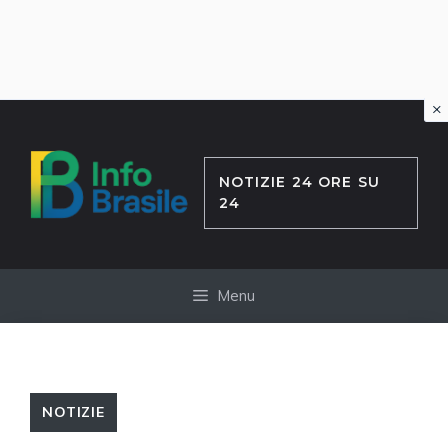
×
Vai
al
contenuto
NOTIZIE 24 ORE SU
24
Menu
NOTIZIE