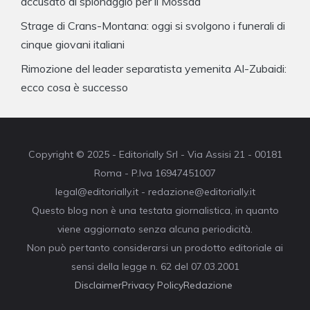
accusato di spionaggio per il Mossad
Strage di Crans-Montana: oggi si svolgono i funerali di
cinque giovani italiani
Rimozione del leader separatista yemenita Al-Zubaidi:
ecco cosa è successo
Copyright © 2025 - Editorially Srl - Via Assisi 21 - 00181
Roma - P.Iva 16947451007
legal@editorially.it - redazione@editorially.it
Questo blog non è una testata giornalistica, in quanto
viene aggiornato senza alcuna periodicità.
Non può pertanto considerarsi un prodotto editoriale ai
sensi della legge n. 62 del 07.03.2001
Disclaimer
Privacy Policy
Redazione