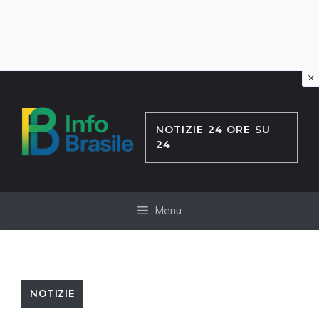
×
Vai
al
contenuto
NOTIZIE 24 ORE SU
24
Menu
NOTIZIE