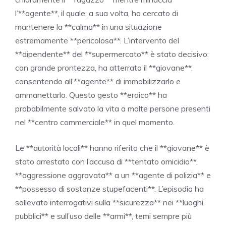
l’**agente**, il quale, a sua volta, ha cercato di
mantenere la **calma** in una situazione
estremamente **pericolosa**. L’intervento del
**dipendente** del **supermercato** è stato decisivo:
con grande prontezza, ha atterrato il **giovane**,
consentendo all’**agente** di immobilizzarlo e
ammanettarlo. Questo gesto **eroico** ha
probabilmente salvato la vita a molte persone presenti
nel **centro commerciale** in quel momento.
Le **autorità locali** hanno riferito che il **giovane** è
stato arrestato con l’accusa di **tentato omicidio**,
**aggressione aggravata** a un **agente di polizia** e
**possesso di sostanze stupefacenti**. L’episodio ha
sollevato interrogativi sulla **sicurezza** nei **luoghi
pubblici** e sull’uso delle **armi**, temi sempre più