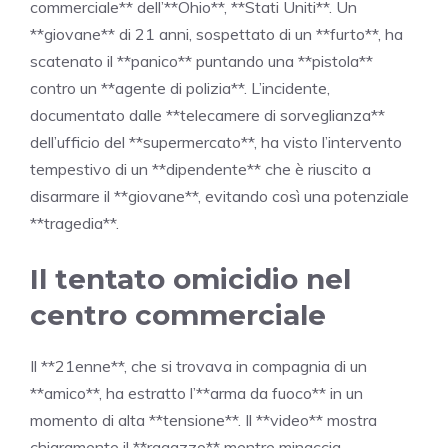
commerciale** dell’**Ohio**, **Stati Uniti**. Un
**giovane** di 21 anni, sospettato di un **furto**, ha
scatenato il **panico** puntando una **pistola**
contro un **agente di polizia**. L’incidente,
documentato dalle **telecamere di sorveglianza**
dell’ufficio del **supermercato**, ha visto l’intervento
tempestivo di un **dipendente** che è riuscito a
disarmare il **giovane**, evitando così una potenziale
**tragedia**.
Il tentato omicidio nel
centro commerciale
Il **21enne**, che si trovava in compagnia di un
**amico**, ha estratto l’**arma da fuoco** in un
momento di alta **tensione**. Il **video** mostra
chiaramente il **ragazzo** mentre minaccia