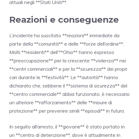
attuali negli **Stati Uniti**.
Reazioni e conseguenze
L’incidente ha suscitato **reazioni** immediate da
parte della **comunità** e delle **forze dell’ordine**.
Molti **residenti** dell’**Ohio** hanno espresso
**preoccupazione** per la crescente **violenza** nei
**centri commerciali** e per la **sicurezza** dei propri
cari durante le **festività**. Le **autorità** hanno
dichiarato che, sebbene il **sistema di sicurezza** del
**centro commerciale** abbia funzionato, è necessario
un ulteriore **rafforzamento** delle **misure di
protezione** per prevenire simili **episodi** in futuro.
In seguito all’arresto, il **giovane** è stato portato in
un **centro di detenzione**, dove è attualmente in