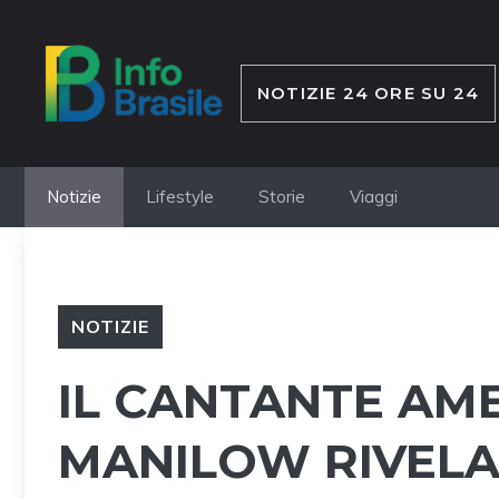
Vai
al
contenuto
NOTIZIE 24 ORE SU 24
Notizie
Lifestyle
Storie
Viaggi
NOTIZIE
IL CANTANTE AM
MANILOW RIVELA