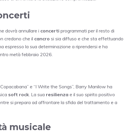
ncerti
he dovrà annullare i
concerti
programmati per il resto di
on credono che il
cancro
si sia diffuso e che sta effettuando
 ha espresso la sua determinazione a riprendersi e ha
i entro metà febbraio 2026.
me “Copacabana” e “I Write the Songs”, Barry Manilow ha
sica
soft rock
. La sua
resilienza
e il suo spirito positivo
tre si prepara ad affrontare la sfida del trattamento e a
tà musicale