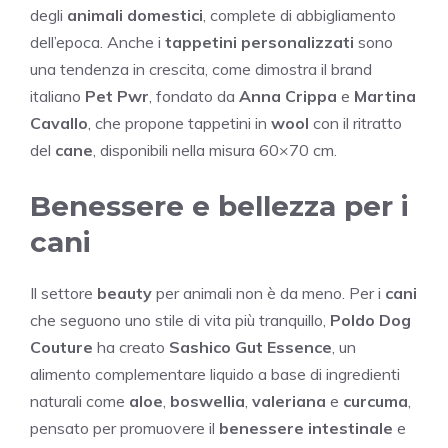
degli
animali domestici
, complete di abbigliamento
dell’epoca. Anche i
tappetini personalizzati
sono
una tendenza in crescita, come dimostra il brand
italiano
Pet Pwr
, fondato da
Anna Crippa
e
Martina
Cavallo
, che propone tappetini in
wool
con il ritratto
del
cane
, disponibili nella misura 60×70 cm.
Benessere e bellezza per i
cani
Il settore
beauty
per animali non è da meno. Per i
cani
che seguono uno stile di vita più tranquillo,
Poldo Dog
Couture
ha creato
Sashico Gut Essence
, un
alimento complementare liquido a base di ingredienti
naturali come
aloe
,
boswellia
,
valeriana
e
curcuma
,
pensato per promuovere il
benessere intestinale
e