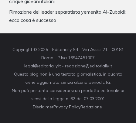
cinque giovani italiani
Rimozione del leader separatista yemenita Al-Zubaidi:
ecco cosa è successo
Copyright © 2025 - Editorially Srl - Via Assisi 21 - 00181
Roma - P.Iva 16947451007
legal@editorially.it - redazione@editorially.it
Questo blog non è una testata giornalistica, in quanto
viene aggiornato senza alcuna periodicità.
Non può pertanto considerarsi un prodotto editoriale ai
sensi della legge n. 62 del 07.03.2001
Disclaimer
Privacy Policy
Redazione