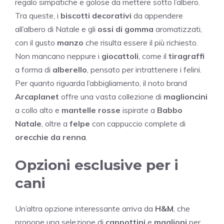
regalo simpatiche e golose da mettere sotto l’albero.
Tra queste, i
biscotti decorativi
da appendere
all’albero di Natale e gli
ossi di gomma
aromatizzati,
con il gusto
manzo
che risulta essere il più richiesto.
Non mancano neppure i
giocattoli
, come il
tiragraffi
a forma di
alberello
, pensato per intrattenere i felini.
Per quanto riguarda l’abbigliamento, il noto brand
Arcaplanet
offre una vasta collezione di
maglioncini
a collo alto e
mantelle rosse
ispirate a
Babbo
Natale
, oltre a
felpe
con cappuccio complete di
orecchie da renna
.
Opzioni esclusive per i
cani
Un’altra opzione interessante arriva da
H&M
, che
propone una selezione di
cappottini
e
maglioni
per