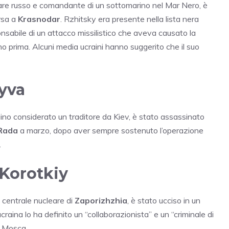
litare russo e comandante di un sottomarino nel Mar Nero, è
rsa a
Krasnodar
. Rzhitsky era presente nella lista nera
ponsabile di un attacco missilistico che aveva causato la
nno prima. Alcuni media ucraini hanno suggerito che il suo
Kyva
ino considerato un traditore da Kiev, è stato assassinato
Rada
a marzo, dopo aver sempre sostenuto l’operazione
.
 Korotkiy
a centrale nucleare di
Zaporizhzhia
, è stato ucciso in un
raina lo ha definito un “collaborazionista” e un “criminale di
n Mosca.