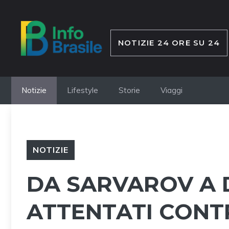
Vai
al
contenuto
NOTIZIE 24 ORE SU 24
Notizie
Lifestyle
Storie
Viaggi
NOTIZIE
DA SARVAROV A D
ATTENTATI CONTR