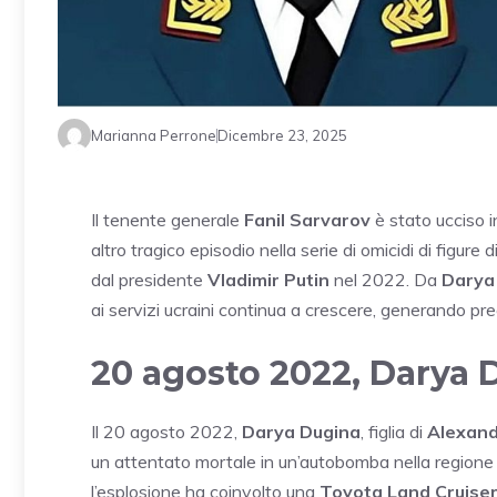
Marianna Perrone
Dicembre 23, 2025
Il tenente generale
Fanil Sarvarov
è stato ucciso i
altro tragico episodio nella serie di omicidi di figure d
dal presidente
Vladimir Putin
nel 2022. Da
Darya
ai servizi ucraini continua a crescere, generando pr
20 agosto 2022, Darya 
Il 20 agosto 2022,
Darya Dugina
, figlia di
Alexand
un attentato mortale in un’autobomba nella regione
l’esplosione ha coinvolto una
Toyota Land Cruise