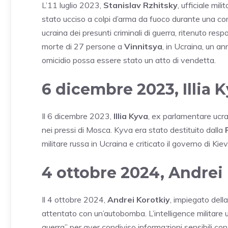
L’11 luglio 2023,
Stanislav Rzhitsky
, ufficiale mi
stato ucciso a colpi d’arma da fuoco durante una co
ucraina dei presunti criminali di guerra, ritenuto res
morte di 27 persone a
Vinnitsya
, in Ucraina, un a
omicidio possa essere stato un atto di vendetta.
6 dicembre 2023, Illia 
Il 6 dicembre 2023,
Illia Kyva
, ex parlamentare ucra
nei pressi di Mosca. Kyva era stato destituito dalla
militare russa in Ucraina e criticato il governo di Kiev
4 ottobre 2024, Andrei
Il 4 ottobre 2024,
Andrei Korotkiy
, impiegato dell
attentato con un’autobomba. L’intelligence militare uc
guerra” per aver condiviso informazioni sensibili co