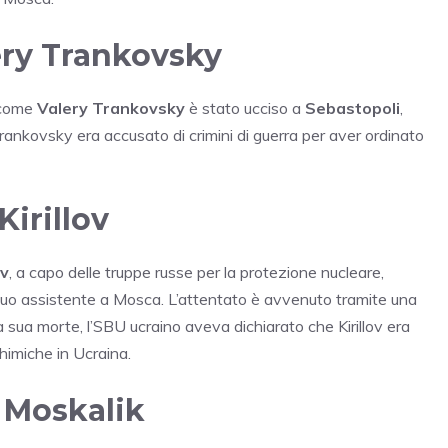
ery Trankovsky
o come
Valery Trankovsky
è stato ucciso a
Sebastopoli
,
ankovsky era accusato di crimini di guerra per aver ordinato
Kirillov
ov
, a capo delle truppe russe per la protezione nucleare,
 suo assistente a Mosca. L’attentato è avvenuto tramite una
 sua morte, l’SBU ucraino aveva dichiarato che Kirillov era
chimiche in Ucraina.
v Moskalik