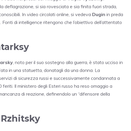
 deflagrazione, si sia rovesciata e sia finita fuori strada,
conoscibili. In video circolati online, si vedeva
Dugin
in preda
 Fonti di intelligence ritengono che l’obiettivo dell’attentato
atarksy
arsky
, noto per il suo sostegno alla guerra, è stato ucciso in
a in una statuetta, donatagli da una donna. La
i servizi di sicurezza russi e successivamente condannata a
feriti. Il ministero degli Esteri russo ha reso omaggio a
o mancanza di reazione, definendolo un “difensore della
v Rzhitsky