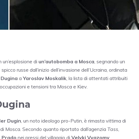
n un’esplosione di
un’autobomba a Mosca
, segnando un
i spicco russe dall’inizio dell’invasione dell’Ucraina, ordinata
 Dugina
a
Yaroslav Moskalik
, la lista di attentati attribuiti
eoccupazioni e tensioni tra Mosca e Kiev.
Dugina
er Dugin
, un noto ideologo pro-Putin, è rimasta vittima di
 di Mosca. Secondo quanto riportato dall’agenzia
Tass
,
r Prado
nei pressi del villaggio di
Velyki Vyazomy
.