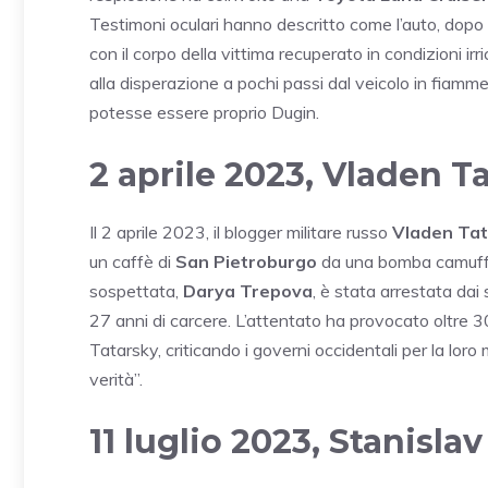
Testimoni oculari hanno descritto come l’auto, dopo la
con il corpo della vittima recuperato in condizioni irri
alla disperazione a pochi passi dal veicolo in fiamme.
potesse essere proprio Dugin.
2 aprile 2023, Vladen T
Il 2 aprile 2023, il blogger militare russo
Vladen Tat
un caffè di
San Pietroburgo
da una bomba camuffat
sospettata,
Darya Trepova
, è stata arrestata da
27 anni di carcere. L’attentato ha provocato oltre 30 
Tatarsky, criticando i governi occidentali per la lor
verità”.
11 luglio 2023, Stanisla