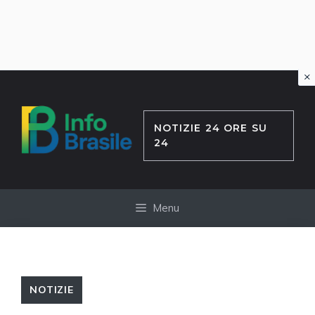
×
Vai
al
contenuto
NOTIZIE 24 ORE SU
24
Menu
NOTIZIE