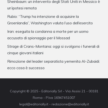
Sheinbaum: un intervento degli Stati Uniti in Messico è
un’ipotesi remota
Rubio: “Trump ha intenzione di acquisire la
Groenlandia”, Washington valuta l’uso dell’esercito
Iran: eseguita la condanna a morte per un uomo
accusato di spionaggio per il Mossad
Strage di Crans-Montana: oggi si svolgono i funerali di
cinque giovani italiani
Rimozione del leader separatista yemenita Al-Zubaidi:
ecco cosa è successo
Copyright © 2025 - Editorially Srl - Via Assisi 21 - 00181
Roma - P.Iva 16947451007
legal@editorially.it - redazione@editorially.it