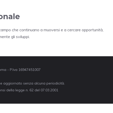
onale
n campo che continuano a muoversi e a cercare opportunità,
nte gli sviluppi.
 Roma - P.Iva 16947451007
ne aggiornato senza alcuna periodicità.
nsi della legge n. 62 del 07.03.2001