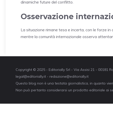
dinamiche future del conflitto.
Osservazione internazi
La situazione rimane tesa e incerta, con le forze i
mentre la comunità internazionale osserva attentame
Copyright © 2025 - Editorially Srl - Via Assisi 21 - 00181
legal@editorially.it - redazione@editorially.it
Questo blog non è una testata giornalistica, in quanto vie
Non può pertanto considerarsi un prodotto editoriale ai se