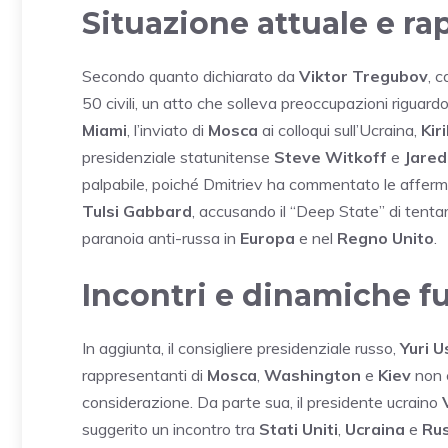
Situazione attuale e ra
Secondo quanto dichiarato da
Viktor Tregubov
, 
50 civili, un atto che solleva preoccupazioni riguardo
Miami
, l’inviato di
Mosca
ai colloqui sull’Ucraina,
Kir
presidenziale statunitense
Steve Witkoff
e
Jared
palpabile, poiché Dmitriev ha commentato le affermaz
Tulsi Gabbard
, accusando il “Deep State” di tenta
paranoia anti-russa in
Europa
e nel
Regno Unito
.
Incontri e dinamiche f
In aggiunta, il consigliere presidenziale russo,
Yuri 
rappresentanti di
Mosca
,
Washington
e
Kiev
non è
considerazione. Da parte sua, il presidente ucraino
suggerito un incontro tra
Stati Uniti
,
Ucraina
e
Rus