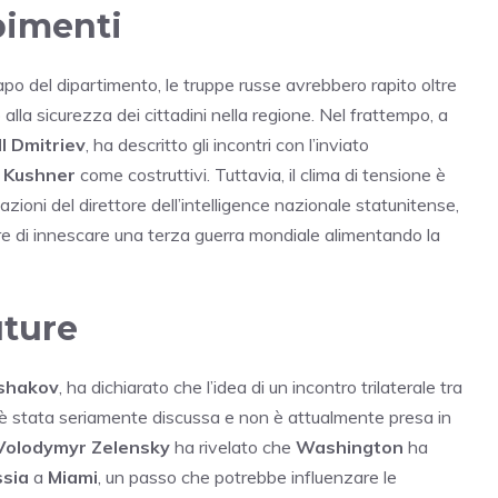
pimenti
capo del dipartimento, le truppe russe avrebbero rapito oltre
 alla sicurezza dei cittadini nella regione. Nel frattempo, a
ill Dmitriev
, ha descritto gli incontri con l’inviato
 Kushner
come costruttivi. Tuttavia, il clima di tensione è
ioni del direttore dell’intelligence nazionale statunitense,
re di innescare una terza guerra mondiale alimentando la
uture
Ushakov
, ha dichiarato che l’idea di un incontro trilaterale tra
 stata seriamente discussa e non è attualmente presa in
Volodymyr Zelensky
ha rivelato che
Washington
ha
sia
a
Miami
, un passo che potrebbe influenzare le