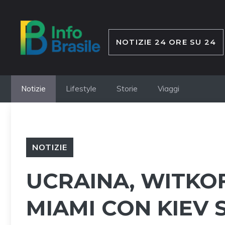
Vai
al
contenuto
NOTIZIE 24 ORE SU 24
Notizie
Lifestyle
Storie
Viaggi
NOTIZIE
UCRAINA, WITKOF
MIAMI CON KIEV S