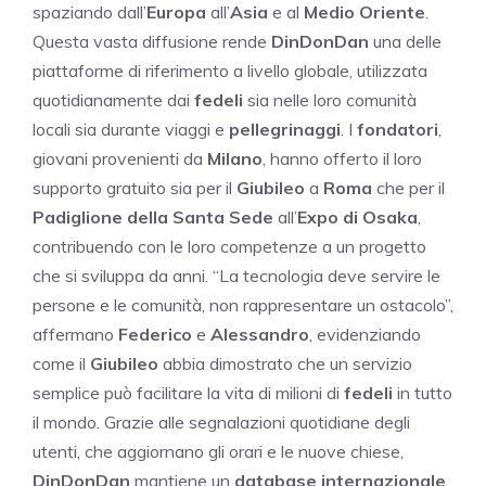
spaziando dall’
Europa
all’
Asia
e al
Medio Oriente
.
Questa vasta diffusione rende
DinDonDan
una delle
piattaforme di riferimento a livello globale, utilizzata
quotidianamente dai
fedeli
sia nelle loro comunità
locali sia durante viaggi e
pellegrinaggi
. I
fondatori
,
giovani provenienti da
Milano
, hanno offerto il loro
supporto gratuito sia per il
Giubileo
a
Roma
che per il
Padiglione della Santa Sede
all’
Expo di Osaka
,
contribuendo con le loro competenze a un progetto
che si sviluppa da anni. “La tecnologia deve servire le
persone e le comunità, non rappresentare un ostacolo”,
affermano
Federico
e
Alessandro
, evidenziando
come il
Giubileo
abbia dimostrato che un servizio
semplice può facilitare la vita di milioni di
fedeli
in tutto
il mondo. Grazie alle segnalazioni quotidiane degli
utenti, che aggiornano gli orari e le nuove chiese,
DinDonDan
mantiene un
database internazionale