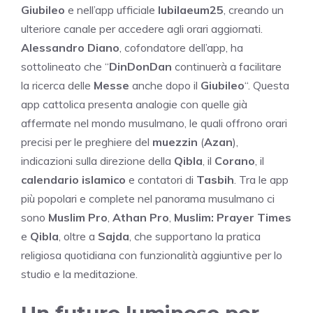
Giubileo
e nell’app ufficiale
Iubilaeum25
, creando un
ulteriore canale per accedere agli orari aggiornati.
Alessandro Diano
, cofondatore dell’app, ha
sottolineato che “
DinDonDan
continuerà a facilitare
la ricerca delle
Messe
anche dopo il
Giubileo
“. Questa
app cattolica presenta analogie con quelle già
affermate nel mondo musulmano, le quali offrono orari
precisi per le preghiere del
muezzin
(
Azan
),
indicazioni sulla direzione della
Qibla
, il
Corano
, il
calendario islamico
e contatori di
Tasbih
. Tra le app
più popolari e complete nel panorama musulmano ci
sono
Muslim Pro
,
Athan Pro
,
Muslim: Prayer Times
e
Qibla
, oltre a
Sajda
, che supportano la pratica
religiosa quotidiana con funzionalità aggiuntive per lo
studio e la meditazione.