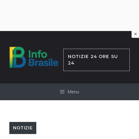
×
Vai
al
contenuto
NOTIZIE 24 ORE SU
24
Menu
NOTIZIE