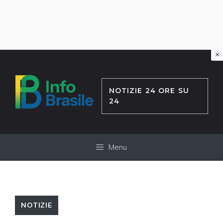
×
Vai
al
contenuto
NOTIZIE 24 ORE SU
24
Menu
NOTIZIE