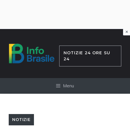
×
Vai
al
contenuto
NOTIZIE 24 ORE SU
24
Menu
NOTIZIE