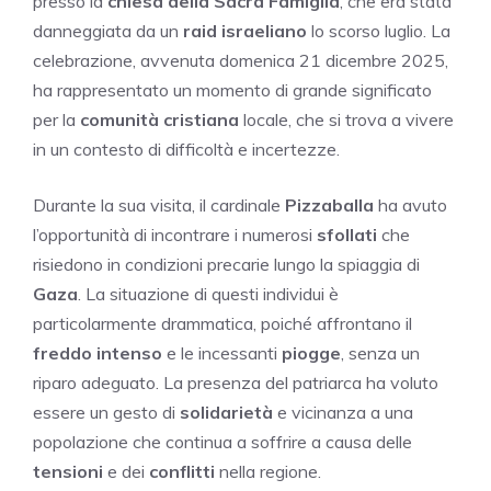
presso la
chiesa della Sacra Famiglia
, che era stata
danneggiata da un
raid israeliano
lo scorso luglio. La
celebrazione, avvenuta domenica 21 dicembre 2025,
ha rappresentato un momento di grande significato
per la
comunità cristiana
locale, che si trova a vivere
in un contesto di difficoltà e incertezze.
Durante la sua visita, il cardinale
Pizzaballa
ha avuto
l’opportunità di incontrare i numerosi
sfollati
che
risiedono in condizioni precarie lungo la spiaggia di
Gaza
. La situazione di questi individui è
particolarmente drammatica, poiché affrontano il
freddo intenso
e le incessanti
piogge
, senza un
riparo adeguato. La presenza del patriarca ha voluto
essere un gesto di
solidarietà
e vicinanza a una
popolazione che continua a soffrire a causa delle
tensioni
e dei
conflitti
nella regione.