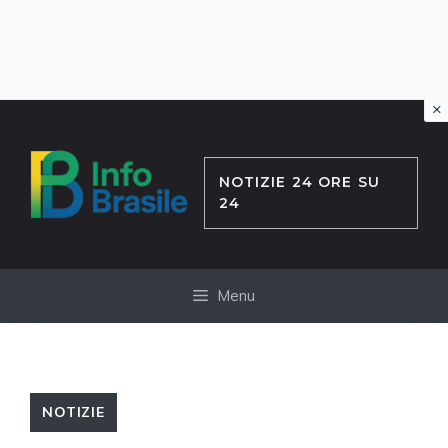
×
Vai
al
contenuto
NOTIZIE 24 ORE SU
24
Menu
NOTIZIE