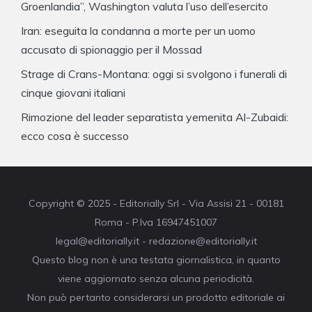
Groenlandia”, Washington valuta l’uso dell’esercito
Iran: eseguita la condanna a morte per un uomo
accusato di spionaggio per il Mossad
Strage di Crans-Montana: oggi si svolgono i funerali di
cinque giovani italiani
Rimozione del leader separatista yemenita Al-Zubaidi:
ecco cosa è successo
Copyright © 2025 - Editorially Srl - Via Assisi 21 - 00181
Roma - P.Iva 16947451007
legal@editorially.it - redazione@editorially.it
Questo blog non è una testata giornalistica, in quanto
viene aggiornato senza alcuna periodicità.
Non può pertanto considerarsi un prodotto editoriale ai