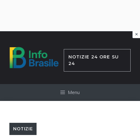
×
Vai
al
contenuto
NOTIZIE 24 ORE SU
24
Menu
NOTIZIE