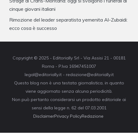
Strage di Crans-Montana: oggi si svolgono i funerali di
cinque giovani italiani
Rimozione del leader separatista yemenita Al-Zubaidi:
ecco cosa è successo
Copyright © 2025 - Editorially Srl - Via Assisi 21 - 00181
Roma - P.Iva 16947451007
legal@editorially.it - redazione@editorially.it
Questo blog non è una testata giornalistica, in quanto
viene aggiornato senza alcuna periodicità.
Non può pertanto considerarsi un prodotto editoriale ai
sensi della legge n. 62 del 07.03.2001
Disclaimer
Privacy Policy
Redazione