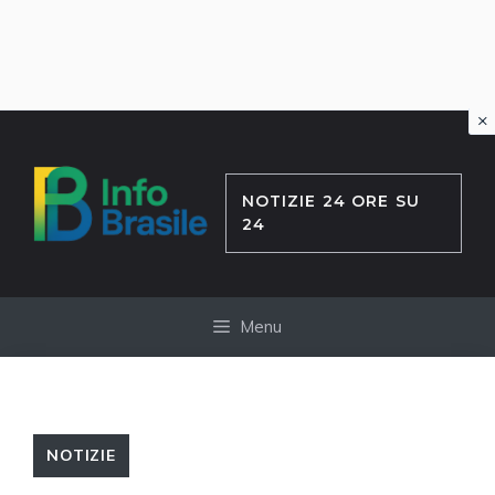
×
Vai
al
contenuto
NOTIZIE 24 ORE SU
24
Menu
NOTIZIE