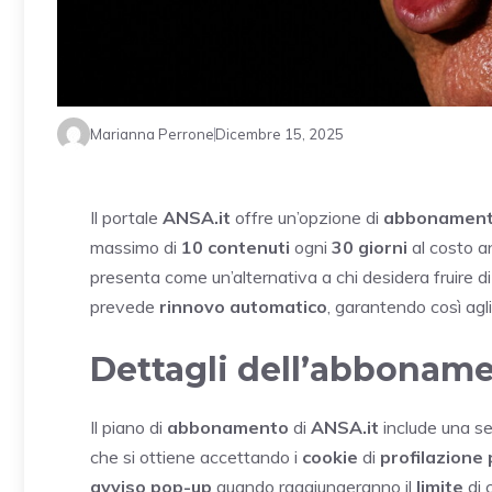
Marianna Perrone
Dicembre 15, 2025
Il portale
ANSA.it
offre un’opzione di
abbonamen
massimo di
10 contenuti
ogni
30 giorni
al costo a
presenta come un’alternativa a chi desidera fruire d
prevede
rinnovo automatico
, garantendo così agl
Dettagli dell’abbonam
Il piano di
abbonamento
di
ANSA.it
include una se
che si ottiene accettando i
cookie
di
profilazione 
avviso pop-up
quando raggiungeranno il
limite
di 