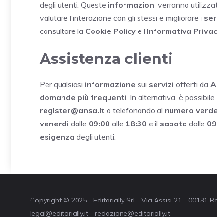
degli utenti. Queste
informazioni
verranno utilizza
valutare l’interazione con gli stessi e migliorare i
ser
consultare la
Cookie Policy
e l’
Informativa Priva
Assistenza clienti
Per qualsiasi
informazione
sui
servizi
offerti da
A
domande più frequenti
. In alternativa, è possibile
register@ansa.it
o telefonando al
numero verd
venerdì
dalle
09:00
alle
18:30
e il
sabato
dalle
09
esigenza
degli utenti.
Copyright © 2025 - Editorially Srl - Via Assisi 21 - 00181
legal@editorially.it - redazione@editorially.it