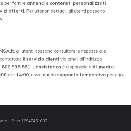
te per fornire
annunci
e
contenuti personalizzati
,
vizi offerti
. Per ulteriori dettagli, gli utenti possono
cy
.
NSA.it
, gli utenti possono consultare le risposte alle
 contattare il
servizio clienti
via email all’indirizzo
e
800 938 881
. L’
assistenza
è disponibile dal
lunedì
al
:00
alle
14:00
, assicurando
supporto tempestivo
per ogni
 Roma - P.Iva 16947451007