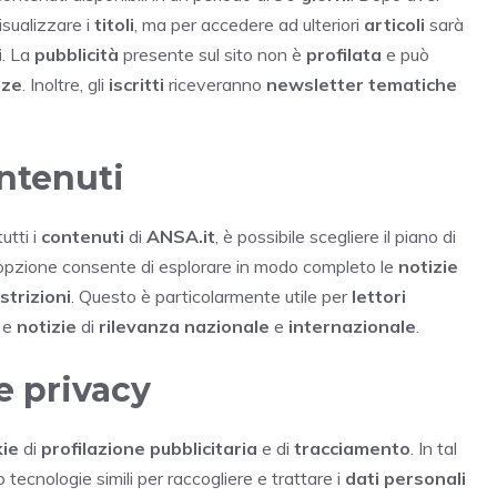
isualizzare i
titoli
, ma per accedere ad ulteriori
articoli
sarà
i
. La
pubblicità
presente sul sito non è
profilata
e può
nze
. Inoltre, gli
iscritti
riceveranno
newsletter tematiche
ontenuti
utti i
contenuti
di
ANSA.it
, è possibile scegliere il piano di
’opzione consente di esplorare in modo completo le
notizie
strizioni
. Questo è particolarmente utile per
lettori
e
notizie
di
rilevanza nazionale
e
internazionale
.
e privacy
ie
di
profilazione pubblicitaria
e di
tracciamento
. In tal
 tecnologie simili per raccogliere e trattare i
dati personali