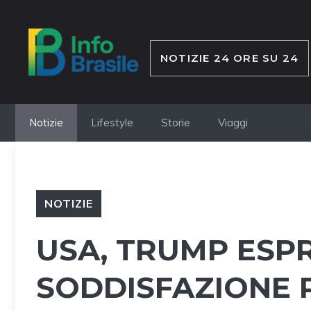
Vai
al
contenuto
NOTIZIE 24 ORE SU 24
Notizie
Lifestyle
Storie
Viaggi
NOTIZIE
USA, TRUMP ESP
SODDISFAZIONE P