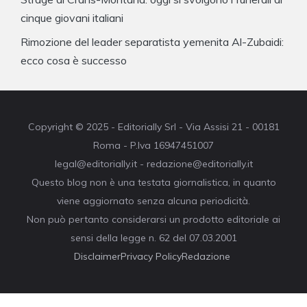
cinque giovani italiani
Rimozione del leader separatista yemenita Al-Zubaidi:
ecco cosa è successo
Copyright © 2025 - Editorially Srl - Via Assisi 21 - 00181
Roma - P.Iva 16947451007
legal@editorially.it - redazione@editorially.it
Questo blog non è una testata giornalistica, in quanto
viene aggiornato senza alcuna periodicità.
Non può pertanto considerarsi un prodotto editoriale ai
sensi della legge n. 62 del 07.03.2001
Disclaimer
Privacy Policy
Redazione