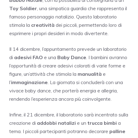
Babbo Natale
, con la possibilità di consegnarla a un
Toy Soldier
, una simpatica guardia che rappresenta il
famoso personaggio natalizio. Questo laboratorio
stimola la
creatività
dei piccoli, permettendo loro di
esprimere i propri desideri in modo divertente.
Il 14 dicembre, l’appuntamento prevede un laboratorio
di
adesivi FAO
e una
Baby Dance
. I bambini avranno
l’opportunità di creare adesivi colorati di varie forme e
figure, un’attività che stimola la
manualità
e
l’
immaginazione
. La giornata si concluderà con una
vivace baby dance, che porterà energia e allegria,
rendendo l’esperienza ancora più coinvolgente.
Infine, il 21 dicembre, il laboratorio sarà incentrato sulla
creazione di
addobbi natalizi
e un
trucca bimbi
a
tema. I piccoli partecipanti potranno decorare
palline