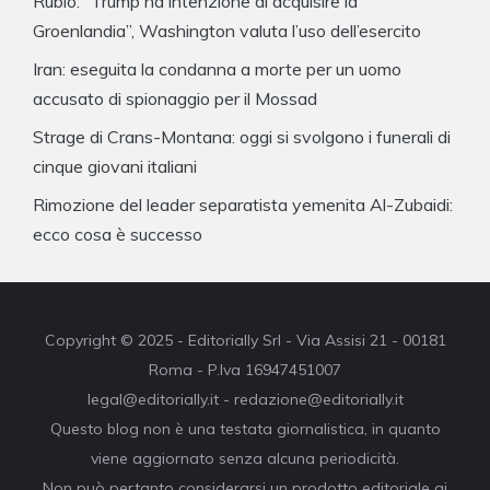
Rubio: “Trump ha intenzione di acquisire la
Groenlandia”, Washington valuta l’uso dell’esercito
Iran: eseguita la condanna a morte per un uomo
accusato di spionaggio per il Mossad
Strage di Crans-Montana: oggi si svolgono i funerali di
cinque giovani italiani
Rimozione del leader separatista yemenita Al-Zubaidi:
ecco cosa è successo
Copyright © 2025 - Editorially Srl - Via Assisi 21 - 00181
Roma - P.Iva 16947451007
legal@editorially.it - redazione@editorially.it
Questo blog non è una testata giornalistica, in quanto
viene aggiornato senza alcuna periodicità.
Non può pertanto considerarsi un prodotto editoriale ai