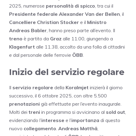
2025, numerose
personalità di spicco
, tra cui il
Presidente federale Alexander Van der Bellen
, il
Cancelliere Christian Stocker
e il
Ministro
Andreas Babler
, hanno preso parte all’evento. Il
treno
è partito da
Graz
alle 11.00, giungendo a
Klagenfurt
alle 11.38, accolto da una folla di cittadini
e dal personale delle ferrovie
ÖBB
.
Inizio del servizio regolare
Il
servizio regolare
della
Koralmjet
inizierà il giorno
successivo, il 6 ottobre 2025, con oltre 5.500
prenotazioni
già effettuate per l’evento inaugurale.
Molti dei
treni
in programma si avvicinano al
sold out
,
evidenziando l’
interesse
e l’
importanza
di questo
nuovo
collegamento
.
Andreas Matthä
,