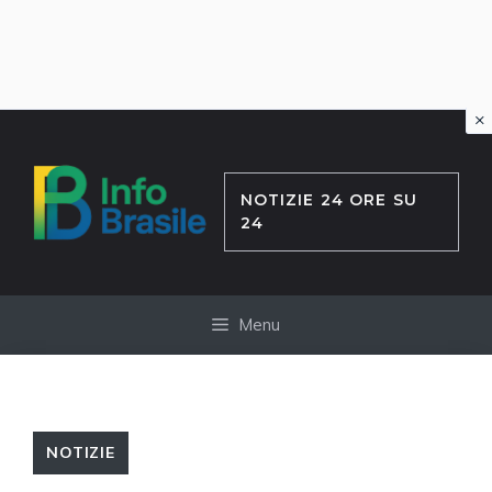
×
Vai
al
contenuto
NOTIZIE 24 ORE SU
24
Menu
NOTIZIE