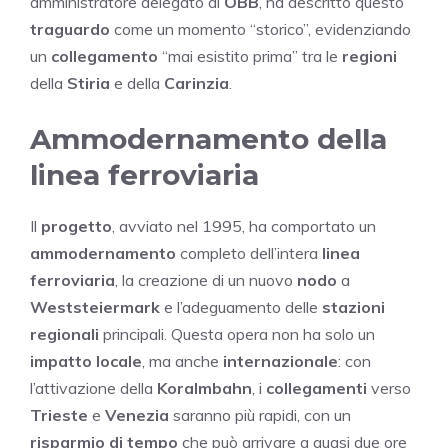
amministratore delegato di
ÖBB
, ha descritto questo
traguardo
come un momento “storico”, evidenziando
un
collegamento
“mai esistito prima” tra le
regioni
della
Stiria
e della
Carinzia
.
Ammodernamento della
linea ferroviaria
Il
progetto
, avviato nel 1995, ha comportato un
ammodernamento
completo dell’intera
linea
ferroviaria
, la creazione di un nuovo
nodo
a
Weststeiermark
e l’adeguamento delle
stazioni
regionali
principali. Questa opera non ha solo un
impatto locale
, ma anche
internazionale
: con
l’attivazione della
Koralmbahn
, i
collegamenti
verso
Trieste
e
Venezia
saranno più rapidi, con un
risparmio di tempo
che può arrivare a quasi due ore