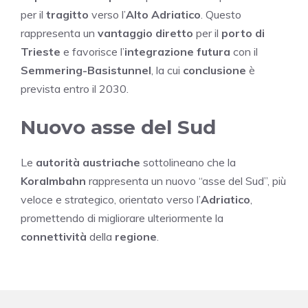
per il
tragitto
verso l’
Alto Adriatico
. Questo
rappresenta un
vantaggio diretto
per il
porto di
Trieste
e favorisce l’
integrazione futura
con il
Semmering-Basistunnel
, la cui
conclusione
è
prevista entro il 2030.
Nuovo asse del Sud
Le
autorità austriache
sottolineano che la
Koralmbahn
rappresenta un nuovo “asse del Sud”, più
veloce e strategico, orientato verso l’
Adriatico
,
promettendo di migliorare ulteriormente la
connettività
della
regione
.