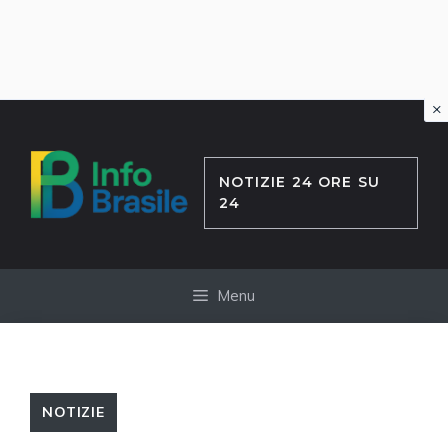
×
Vai
al
contenuto
NOTIZIE 24 ORE SU
24
Menu
NOTIZIE