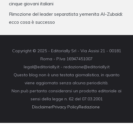
cinque giovani italiani
Rimozione del leader separatista yemenita Al-Zubaidi:
ecco cosa è successo
Copyright © 2025 - Editorially Srl - Via Assisi 21 - 00181
Roma - P.Iva 16947451007
legal@editorially.it - redazione@editorially.it
Questo blog non è una testata giornalistica, in quanto
viene aggiornato senza alcuna periodicità.
Non può pertanto considerarsi un prodotto editoriale ai
sensi della legge n. 62 del 07.03.2001
Disclaimer
Privacy Policy
Redazione