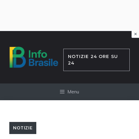
×
Vai
al
contenuto
NOTIZIE 24 ORE SU
24
Menu
NOTIZIE