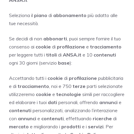
ANSA.it
Seleziona il
piano
di
abbonamento
più adatto alle
tue necessità.
Se decidi di non
abbonarti
, puoi sempre fornire il tuo
consenso ai
cookie
di
profilazione
e
tracciamento
per leggere tutti i
titoli
di
ANSA.it
e 10
contenuti
ogni 30 giorni (servizio
base
):
Accettando tutti i
cookie
di
profilazione
pubblicitaria
e di
tracciamento
, noi e 750
terze
parti selezionate
utilizzeremo
cookie
e
tecnologie
simili per raccogliere
ed elaborare i tuoi
dati
personali, offrendo
annunci
e
contenuti
personalizzati, analizzando l’interazione
con
annunci
e
contenuti
, effettuando
ricerche
di
mercato
e migliorando i
prodotti
e i
servizi
. Per