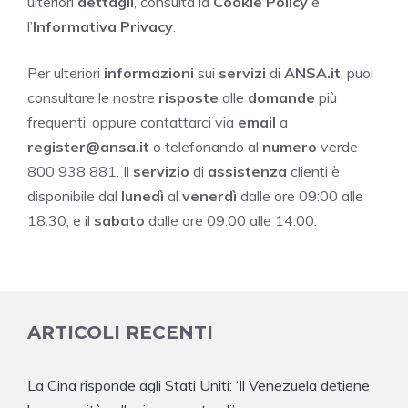
ulteriori
dettagli
, consulta la
Cookie Policy
e
l’
Informativa Privacy
.
Per ulteriori
informazioni
sui
servizi
di
ANSA.it
, puoi
consultare le nostre
risposte
alle
domande
più
frequenti, oppure contattarci via
email
a
register@ansa.it
o telefonando al
numero
verde
800 938 881. Il
servizio
di
assistenza
clienti è
disponibile dal
lunedì
al
venerdì
dalle ore 09:00 alle
18:30, e il
sabato
dalle ore 09:00 alle 14:00.
ARTICOLI RECENTI
La Cina risponde agli Stati Uniti: ‘Il Venezuela detiene