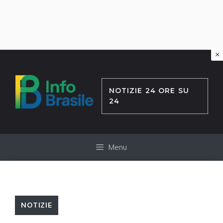
×
Vai
al
contenuto
NOTIZIE 24 ORE SU
24
Menu
NOTIZIE