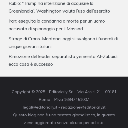
Rubio: “Trump ha intenzione di acquisire la
Groenlandia”, Washington valuta l’uso dell’esercito
Iran: eseguita la condanna a morte per un uomo
accusato di spionaggio per il Mossad
Strage di Crans-Montana: oggi si svolgono i funerali di
cinque giovani italiani
Rimozione del leader separatista yemenita Al-Zubaidi:
ecco cosa è successo
Copyright © 2025 - Editorially Srl - Via Assisi 21 - 00181
Roma - P.Iva 16947451007
legal@editorially.it - redazione@editorially.it
Questo blog non è una testata giornalistica, in quanto
viene aggiornato senza alcuna periodicità.