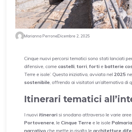
Marianna Perrone
Dicembre 2, 2025
Cinque nuovi percorsi tematici sono stati lanciati per
difensive, come
castelli
,
torri
,
forti
e
batterie co
Terre e isole’. Questa iniziativa, avviata nel
2025
ne
sostenibile
, offrendo ai visitatori un’alternativa di q
Itinerari tematici all’i
I nuovi
itinerari
si snodano attraverso le varie aree
Portovenere
, le
Cinque Terre
e le isole
Palmari
narrativo
che mette in risalto le
architetture dif