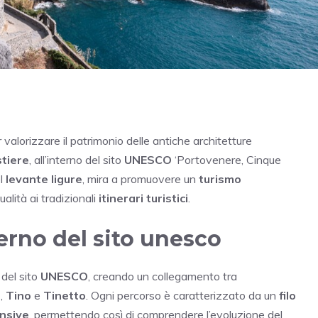
 valorizzare il patrimonio delle antiche architetture
stiere
, all’interno del sito
UNESCO
‘Portovenere, Cinque
l
levante ligure
, mira a promuovere un
turismo
ualità ai tradizionali
itinerari turistici
.
nterno del sito unesco
 del sito
UNESCO
, creando un collegamento tra
a
,
Tino
e
Tinetto
. Ogni percorso è caratterizzato da un
filo
ensive
, permettendo così di comprendere l’evoluzione del