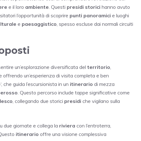
ere
e il loro
ambiente
. Questi
presidi storici
hanno avuto
isitatori l’opportunità di scoprire
punti panoramici
e luoghi
lturale
e
paesaggistico
, spesso escluse dai normali circuiti
roposti
entire un’esplorazione diversificata del
territorio
,
e offrendo un’esperienza di visita completa e ben
e
‘, che guida l’escursionista in un
itinerario
di mezza
erosso
. Questo percorso include tappe significative come
Mesco
, collegando due storici
presidi
che vigilano sulla
 su due giornate e collega la
riviera
con l’entroterra,
 Questo
itinerario
offre una visione complessiva