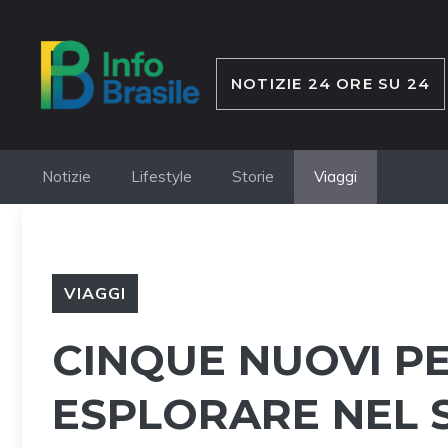
Vai
al
contenuto
NOTIZIE 24 ORE SU 24
Notizie
Lifestyle
Storie
Viaggi
VIAGGI
CINQUE NUOVI P
ESPLORARE NEL 