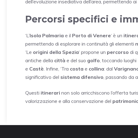
dell’evoluzione insediativa dell’area, permettendo ai 
Percorsi specifici e im
‘L’
Isola Palmaria
e il
Porto di Venere
‘ è un
itiner
permettendo di esplorare in continuità gli elementi
n
‘Le
origini della Spezia
‘ propone un
percorso
di q
antiche della
città
e del suo
golfo
, toccando luogh
e
Castè
. Infine, ‘Tra
costa
e
collina
: dal
Varignan
significativo del
sistema difensivo
, passando da ar
Questi
itinerari
non solo arricchiscono l’offerta turi
valorizzazione e alla conservazione del
patrimonio