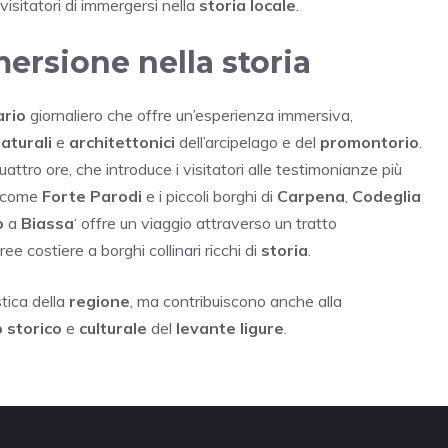
visitatori di immergersi nella
storia locale
.
mersione nella storia
ario
giornaliero che offre un’esperienza immersiva,
aturali
e
architettonici
dell’arcipelago e del
promontorio
.
uattro ore, che introduce i visitatori alle testimonianze più
i come
Forte Parodi
e i piccoli borghi di
Carpena
,
Codeglia
o
a
Biassa
‘ offre un viaggio attraverso un tratto
ee costiere a borghi collinari ricchi di
storia
.
stica della
regione
, ma contribuiscono anche alla
 storico
e
culturale
del
levante ligure
.