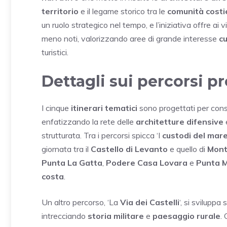
territorio
e il legame storico tra le
comunità costi
un ruolo strategico nel tempo, e l’iniziativa offre ai v
meno noti, valorizzando aree di grande interesse
cu
turistici.
Dettagli sui percorsi p
I cinque
itinerari tematici
sono progettati per cons
enfatizzando la rete delle
architetture difensive
strutturata. Tra i percorsi spicca ‘I
custodi del mar
giornata tra il
Castello di Levanto
e quello di
Mont
Punta La Gatta
,
Podere Casa Lovara
e
Punta 
costa
.
Un altro percorso, ‘La
Via dei Castelli
‘, si sviluppa
intrecciando
storia militare
e
paesaggio rurale
.