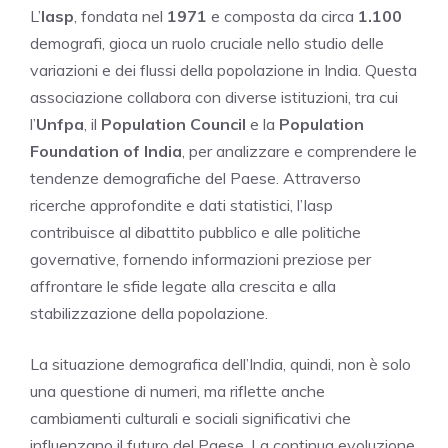
L’
Iasp
, fondata nel
1971
e composta da circa
1.100
demografi, gioca un ruolo cruciale nello studio delle
variazioni e dei flussi della popolazione in India. Questa
associazione collabora con diverse istituzioni, tra cui
l’
Unfpa
, il
Population Council
e la
Population
Foundation of India
, per analizzare e comprendere le
tendenze demografiche del Paese. Attraverso
ricerche approfondite e dati statistici, l’Iasp
contribuisce al dibattito pubblico e alle politiche
governative, fornendo informazioni preziose per
affrontare le sfide legate alla crescita e alla
stabilizzazione della popolazione.
La situazione demografica dell’India, quindi, non è solo
una questione di numeri, ma riflette anche
cambiamenti culturali e sociali significativi che
influenzano il futuro del Paese. La continua evoluzione