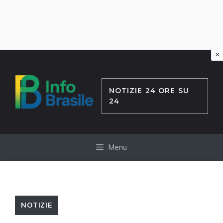
×
Vai
al
contenuto
NOTIZIE 24 ORE SU
24
Menu
NOTIZIE