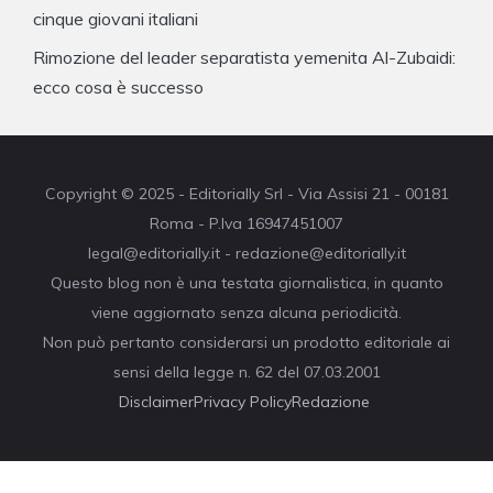
cinque giovani italiani
Rimozione del leader separatista yemenita Al-Zubaidi:
ecco cosa è successo
Copyright © 2025 - Editorially Srl - Via Assisi 21 - 00181
Roma - P.Iva 16947451007
legal@editorially.it - redazione@editorially.it
Questo blog non è una testata giornalistica, in quanto
viene aggiornato senza alcuna periodicità.
Non può pertanto considerarsi un prodotto editoriale ai
sensi della legge n. 62 del 07.03.2001
Disclaimer
Privacy Policy
Redazione