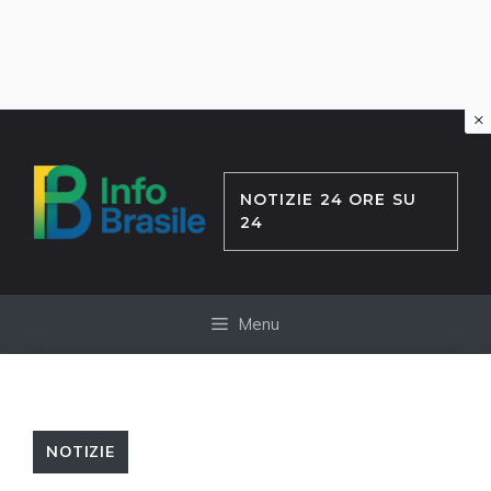
×
Vai
al
contenuto
NOTIZIE 24 ORE SU
24
Menu
NOTIZIE