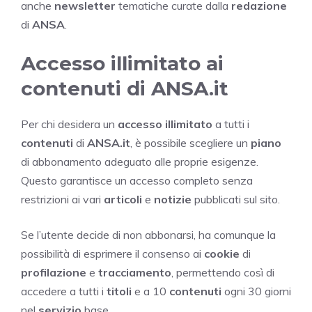
anche
newsletter
tematiche curate dalla
redazione
di
ANSA
.
Accesso illimitato ai
contenuti di ANSA.it
Per chi desidera un
accesso illimitato
a tutti i
contenuti
di
ANSA.it
, è possibile scegliere un
piano
di abbonamento adeguato alle proprie esigenze.
Questo garantisce un accesso completo senza
restrizioni ai vari
articoli
e
notizie
pubblicati sul sito.
Se l’utente decide di non abbonarsi, ha comunque la
possibilità di esprimere il consenso ai
cookie
di
profilazione
e
tracciamento
, permettendo così di
accedere a tutti i
titoli
e a 10
contenuti
ogni 30 giorni
nel
servizio
base.