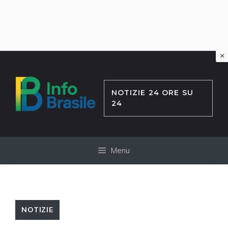
×
Vai
al
contenuto
NOTIZIE 24 ORE SU
24
Menu
NOTIZIE