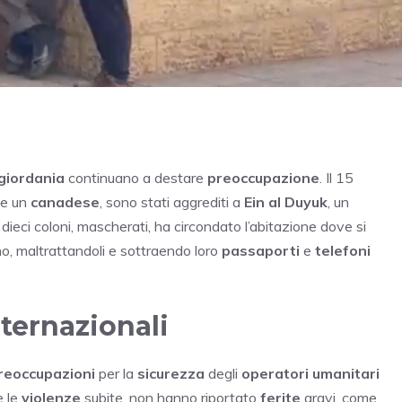
giordania
continuano a destare
preoccupazione
. Il 15
e un
canadese
, sono stati aggrediti a
Ein al Duyuk
, un
 dieci coloni, mascherati, ha circondato l’abitazione dove si
erno, maltrattandoli e sottraendo loro
passaporti
e
telefoni
ternazionali
reoccupazioni
per la
sicurezza
degli
operatori umanitari
e le
violenze
subite, non hanno riportato
ferite
gravi, come