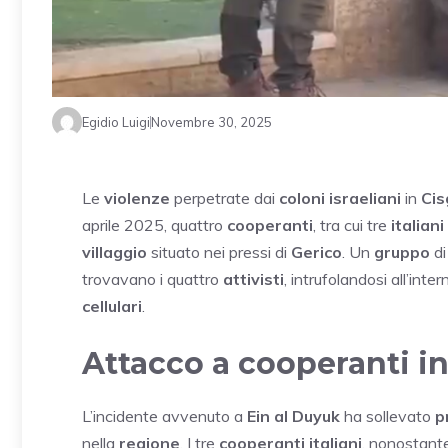
Egidio Luigi
Novembre 30, 2025
Le
violenze
perpetrate dai
coloni israeliani
in
Cis
aprile 2025, quattro
cooperanti
, tra cui tre
italiani
villaggio
situato nei pressi di
Gerico
. Un
gruppo
di
trovavano i quattro
attivisti
, intrufolandosi all’int
cellulari
.
Attacco a cooperanti in
L’incidente avvenuto a
Ein al Duyuk
ha sollevato
p
nella
regione
. I tre
cooperanti italiani
, nonostant