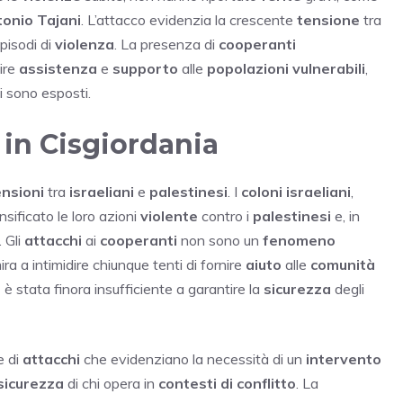
onio Tajani
. L’attacco evidenzia la crescente
tensione
tra
pisodi di
violenza
. La presenza di
cooperanti
ire
assistenza
e
supporto
alle
popolazioni vulnerabili
,
i sono esposti.
 in Cisgiordania
ensioni
tra
israeliani
e
palestinesi
. I
coloni israeliani
,
nsificato le loro azioni
violente
contro i
palestinesi
e, in
. Gli
attacchi
ai
cooperanti
non sono un
fenomeno
ra a intimidire chiunque tenti di fornire
aiuto
alle
comunità
e
è stata finora insufficiente a garantire la
sicurezza
degli
e di
attacchi
che evidenziano la necessità di un
intervento
sicurezza
di chi opera in
contesti di conflitto
. La