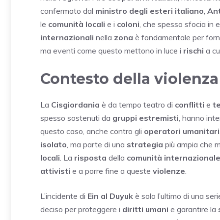
confermato dal
ministro degli esteri italiano
,
Ant
le
comunità locali
e i
coloni
, che spesso sfocia in e
internazionali
nella
zona
è fondamentale per forn
ma eventi come questo mettono in luce i
rischi
a cu
Contesto della violenza
La
Cisgiordania
è da tempo teatro di
conflitti
e
t
spesso sostenuti da
gruppi estremisti
, hanno inte
questo caso, anche contro gli
operatori umanitari
isolato
, ma parte di una
strategia
più ampia che mi
locali
. La
risposta
della
comunità internazional
attivisti
e a porre fine a queste
violenze
.
L’incidente di
Ein al Duyuk
è solo l’ultimo di una seri
deciso per proteggere i
diritti umani
e garantire la