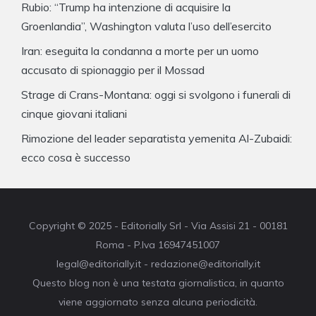
Rubio: “Trump ha intenzione di acquisire la
Groenlandia”, Washington valuta l’uso dell’esercito
Iran: eseguita la condanna a morte per un uomo
accusato di spionaggio per il Mossad
Strage di Crans-Montana: oggi si svolgono i funerali di
cinque giovani italiani
Rimozione del leader separatista yemenita Al-Zubaidi:
ecco cosa è successo
Copyright © 2025 - Editorially Srl - Via Assisi 21 - 00181
Roma - P.Iva 16947451007
legal@editorially.it - redazione@editorially.it
Questo blog non è una testata giornalistica, in quanto
viene aggiornato senza alcuna periodicità.