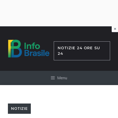
×
Vai
al
contenuto
NOTIZIE 24 ORE SU
24
Menu
NOTIZIE