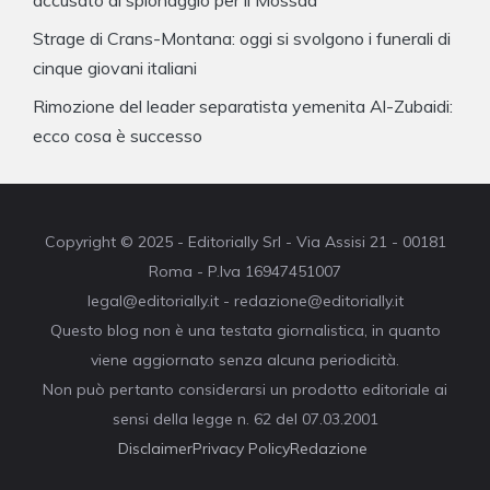
accusato di spionaggio per il Mossad
Strage di Crans-Montana: oggi si svolgono i funerali di
cinque giovani italiani
Rimozione del leader separatista yemenita Al-Zubaidi:
ecco cosa è successo
Copyright © 2025 - Editorially Srl - Via Assisi 21 - 00181
Roma - P.Iva 16947451007
legal@editorially.it - redazione@editorially.it
Questo blog non è una testata giornalistica, in quanto
viene aggiornato senza alcuna periodicità.
Non può pertanto considerarsi un prodotto editoriale ai
sensi della legge n. 62 del 07.03.2001
Disclaimer
Privacy Policy
Redazione