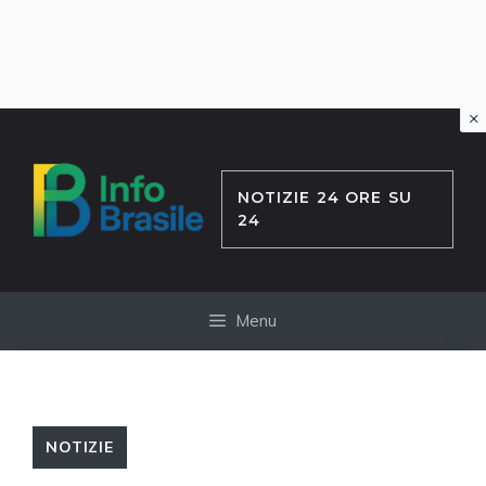
×
Vai
al
contenuto
NOTIZIE 24 ORE SU
24
Menu
NOTIZIE