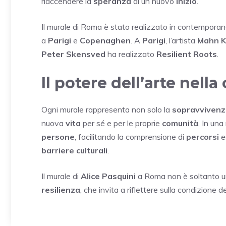
riaccendere la
speranza
di un nuovo
inizio
.
Il murale di Roma è stato realizzato in contemporan
a
Parigi
e
Copenaghen
. A
Parigi
, l’artista
Mahn K
Peter Skensved
ha realizzato
Resilient Roots
.
Il potere dell’arte nell
Ogni murale rappresenta non solo la
sopravviven
nuova
vita
per sé e per le proprie
comunità
. In una
persone
, facilitando la comprensione di
percorsi
e
barriere culturali
.
Il murale di
Alice Pasquini
a Roma non è soltanto u
resilienza
, che invita a riflettere sulla condizione d