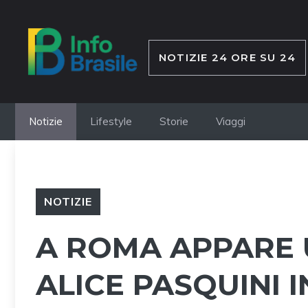
Vai
al
contenuto
NOTIZIE 24 ORE SU 24
Notizie
Lifestyle
Storie
Viaggi
NOTIZIE
A ROMA APPARE 
ALICE PASQUINI 