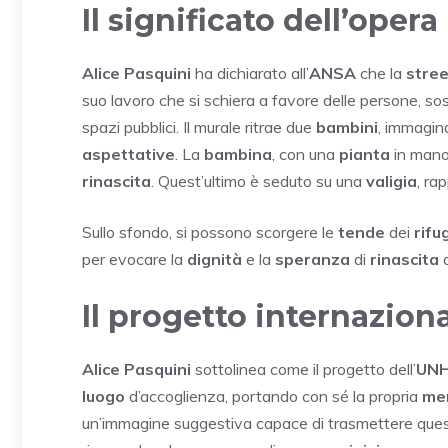
Il significato dell’opera
Alice Pasquini
ha dichiarato all’
ANSA
che la
stree
suo lavoro che si schiera a favore delle persone, s
spazi pubblici. Il murale ritrae due
bambini
, immagin
aspettative
. La
bambina
, con una
pianta
in mano,
rinascita
. Quest’ultimo è seduto su una
valigia
, ra
Sullo sfondo, si possono scorgere le
tende
dei
rifu
per evocare la
dignità
e la
speranza
di
rinascita
d
Il progetto internazion
Alice Pasquini
sottolinea come il progetto dell’
UN
luogo
d’accoglienza, portando con sé la propria
me
un’immagine suggestiva capace di trasmettere que