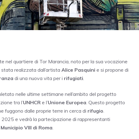
 nel quartiere di Tor Marancia, noto per la sua vocazione
è stata realizzata dall’artista
Alice Pasquini
e si propone di
ranza
di una nuova vita per i
rifugiati
.
mpletato nelle ultime settimane nell’ambito del progetto
zione tra l’
UNHCR
e l’
Unione Europea
. Questo progetto
e fuggono dalle proprie terre in cerca di
rifugio
.
re 2025 e vedrà la partecipazione di rappresentanti
l
Municipio VIII di Roma
.