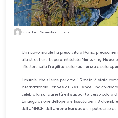
Egidio Luigi
Novembre 30, 2025
Un nuovo murale ha preso vita a Roma, precisamente
alla street art. L’opera, intitolata
Nurturing Hope
, 
riflettere sulla
fragilità
, sulla
resilienza
e sulla
spe
Il murale, che si erge per oltre 15 metri, è stato co
internazionale
Echoes of Resilience
, una collabora
celebra la
solidarietà
e il
supporto
verso coloro ch
L’inaugurazione dell’opera è fissata per il 3 dicemb
dell’
UNHCR
, dell’
Unione Europea
e il patrocinio de