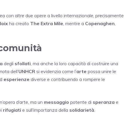
ea con altre due opere a livello internazionale, precisamente
loix
ha creato
The Extra Mile
, mentre a
Copenaghen
,
a comunità
za
degli
sfollati
, ma anche la loro capacità di costruire una
 nota dell’
UNHCR
si evidenzia come l’
arte
possa unire le
d
esperienze
diverse e contribuendo a rompere le
n’opera d’arte, ma un
messaggio
potente di
speranza
e
ei
rifugiati
e sull’importanza della
solidarietà
.