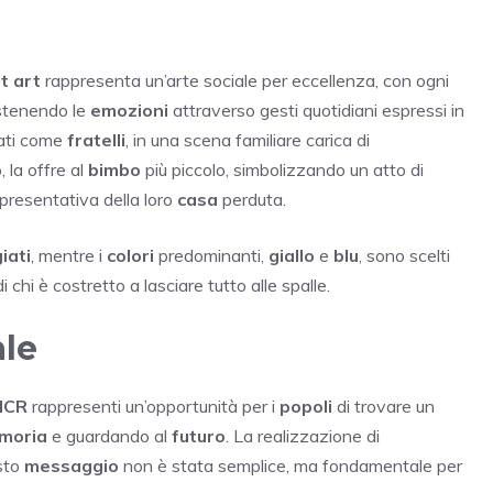
t art
rappresenta un’arte sociale per eccellenza, con ogni
ostenendo le
emozioni
attraverso gesti quotidiani espressi in
ati come
fratelli
, in una scena familiare carica di
 la offre al
bimbo
più piccolo, simbolizzando un atto di
ppresentativa della loro
casa
perduta.
giati
, mentre i
colori
predominanti,
giallo
e
blu
, sono scelti
i chi è costretto a lasciare tutto alle spalle.
ale
HCR
rappresenti un’opportunità per i
popoli
di trovare un
moria
e guardando al
futuro
. La realizzazione di
sto
messaggio
non è stata semplice, ma fondamentale per