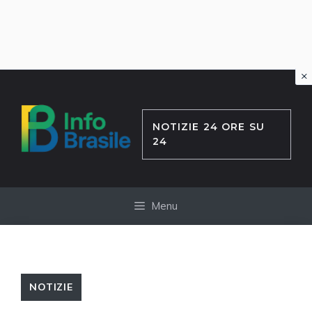
×
Vai
al
contenuto
NOTIZIE 24 ORE SU
24
Menu
NOTIZIE