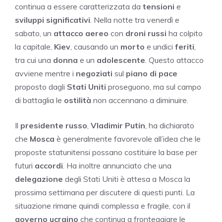
continua a essere caratterizzata da
tensioni
e
sviluppi significativi
. Nella notte tra venerdì e
sabato, un
attacco aereo
con
droni russi
ha colpito
la capitale,
Kiev
, causando un
morto
e undici
feriti
,
tra cui una
donna
e un
adolescente
. Questo attacco
avviene mentre i
negoziati
sul
piano di pace
proposto dagli
Stati Uniti
proseguono, ma sul campo
di battaglia le
ostilità
non accennano a diminuire.
Il
presidente russo
,
Vladimir Putin
, ha dichiarato
che
Mosca
è generalmente favorevole all’idea che le
proposte statunitensi possano costituire la base per
futuri
accordi
. Ha inoltre annunciato che una
delegazione
degli Stati Uniti è attesa a Mosca la
prossima settimana per discutere di questi punti. La
situazione rimane quindi complessa e fragile, con il
governo ucraino
che continua a fronteggiare le