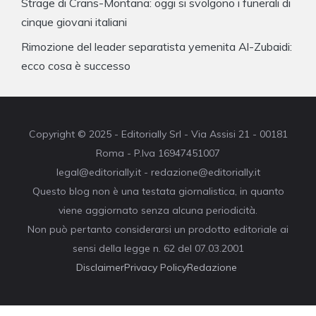
Strage di Crans-Montana: oggi si svolgono i funerali di
cinque giovani italiani
Rimozione del leader separatista yemenita Al-Zubaidi:
ecco cosa è successo
Copyright © 2025 - Editorially Srl - Via Assisi 21 - 00181
Roma - P.Iva 16947451007
legal@editorially.it - redazione@editorially.it
Questo blog non è una testata giornalistica, in quanto
viene aggiornato senza alcuna periodicità.
Non può pertanto considerarsi un prodotto editoriale ai
sensi della legge n. 62 del 07.03.2001
Disclaimer
Privacy Policy
Redazione