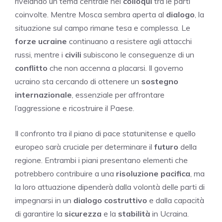
rivelando un tema centrale nei
colloqui
tra le parti
coinvolte. Mentre Mosca sembra aperta al
dialogo
, la
situazione sul campo rimane tesa e complessa. Le
forze ucraine
continuano a resistere agli attacchi
russi, mentre i
civili
subiscono le conseguenze di un
conflitto
che non accenna a placarsi. Il governo
ucraino sta cercando di ottenere un
sostegno
internazionale
, essenziale per affrontare
l’aggressione e ricostruire il Paese.
Il confronto tra il piano di pace statunitense e quello
europeo sarà cruciale per determinare il
futuro
della
regione. Entrambi i piani presentano elementi che
potrebbero contribuire a una
risoluzione pacifica
, ma
la loro attuazione dipenderà dalla volontà delle parti di
impegnarsi in un
dialogo costruttivo
e dalla capacità
di garantire la
sicurezza
e la
stabilità
in Ucraina.