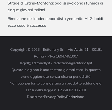
Strage di Crans-Montana: oggi si svolgono i funerali di
cinque giovani italiani
Rimozione del leader separatista yemenita Al-Zubaidi:
ecco cosa è successo
Copyright © 2025 - Editorially Srl - Via Assisi 21 - 00181
Roma - P.Iva 16947451007
legal@editorially.it - redazione@editorially.it
Questo blog non è una testata giornalistica, in quanto
viene aggiornato senza alcuna periodicità.
Non può pertanto considerarsi un prodotto editoriale ai
sensi della legge n. 62 del 07.03.2001
Disclaimer
Privacy Policy
Redazione