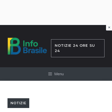
×
Vai
al
contenuto
NOTIZIE 24 ORE SU
24
Menu
NOTIZIE