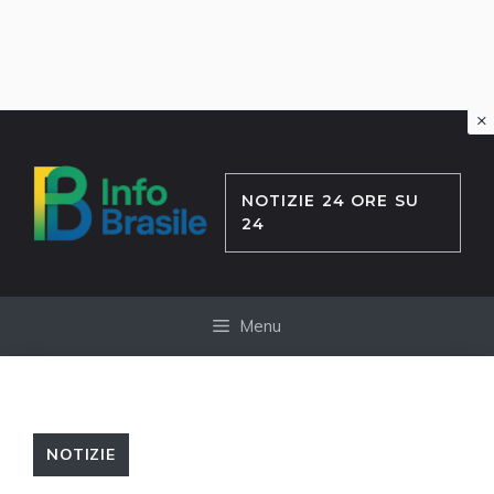
×
Vai
al
contenuto
NOTIZIE 24 ORE SU
24
Menu
NOTIZIE