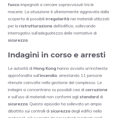
fuoco
impegnati a cercare sopravvissuti tra le
macerie. La situazione è ulteriormente aggravata dalla
scoperta di possibili
irregolarità
nei materiali utilizzati
per la
ristrutturazione
dell’edificio, sollevando
interrogativi sull’adeguatezza delle normative di
sicurezza
.
Indagini in corso e arresti
Le autorità di
Hong Kong
hanno avviato un’inchiesta
approfondita sull’
incendio
, arrestando 11 persone
ritenute coinvolte nella gestione del complesso. Le
indagini si concentrano su possibili casi di
corruzione
e sull’uso di materiali non conformi agli
standard
di
sicurezza
. Questo episodio ha sollevato un ampio
dibattito sui controlli di
sicurezza
degli edifici nella
metropoli, già segnata da precedenti incidenti simili.