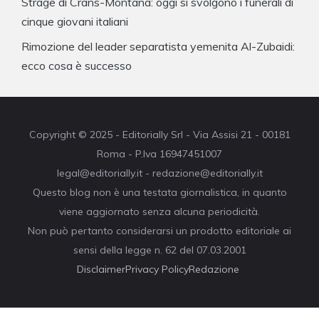
Strage di Crans-Montana: oggi si svolgono i funerali di
cinque giovani italiani
Rimozione del leader separatista yemenita Al-Zubaidi:
ecco cosa è successo
Copyright © 2025 - Editorially Srl - Via Assisi 21 - 00181
Roma - P.Iva 16947451007
legal@editorially.it - redazione@editorially.it
Questo blog non è una testata giornalistica, in quanto
viene aggiornato senza alcuna periodicità.
Non può pertanto considerarsi un prodotto editoriale ai
sensi della legge n. 62 del 07.03.2001
Disclaimer
Privacy Policy
Redazione