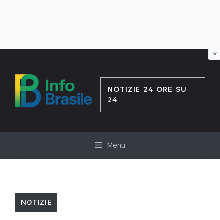
×
Vai
al
contenuto
NOTIZIE 24 ORE SU
24
Menu
NOTIZIE