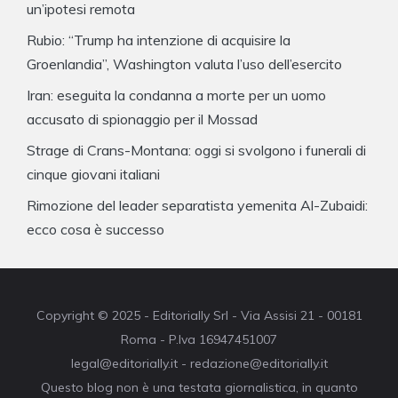
un’ipotesi remota
Rubio: “Trump ha intenzione di acquisire la
Groenlandia”, Washington valuta l’uso dell’esercito
Iran: eseguita la condanna a morte per un uomo
accusato di spionaggio per il Mossad
Strage di Crans-Montana: oggi si svolgono i funerali di
cinque giovani italiani
Rimozione del leader separatista yemenita Al-Zubaidi:
ecco cosa è successo
Copyright © 2025 - Editorially Srl - Via Assisi 21 - 00181
Roma - P.Iva 16947451007
legal@editorially.it - redazione@editorially.it
Questo blog non è una testata giornalistica, in quanto