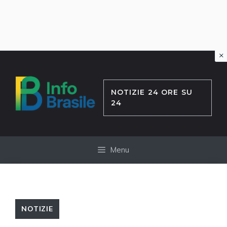
×
Vai
al
contenuto
NOTIZIE 24 ORE SU
24
Menu
NOTIZIE