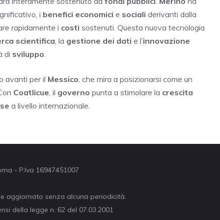
arà interamente sostenuto da
fondi pubblici
.
Merino
ha
nificativo, i
benefici economici
e
sociali
derivanti dalla
are rapidamente i
costi
sostenuti. Questa nuova tecnologia
erca scientifica
, la
gestione dei dati
e l’
innovazione
à di
sviluppo
.
 avanti per il
Messico
, che mira a posizionarsi come un
 Con
Coatlicue
, il
governo
punta a stimolare la
crescita
se
a livello internazionale.
 Roma - P.Iva 16947451007
ne aggiornato senza alcuna periodicità.
nsi della legge n. 62 del 07.03.2001