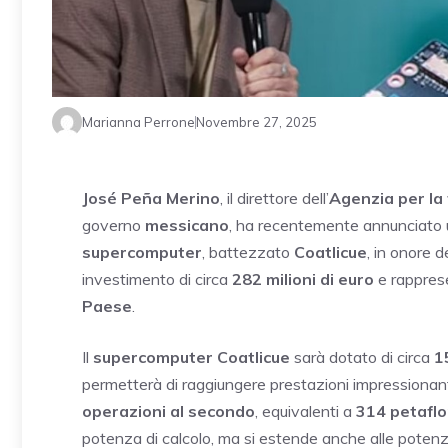
Marianna Perrone
Novembre 27, 2025
José Peña Merino
, il direttore dell’
Agenzia per la
governo
messicano
, ha recentemente annunciato u
supercomputer
, battezzato
Coatlicue
, in onore d
investimento di circa
282 milioni di euro
e rapprese
Paese
.
Il
supercomputer Coatlicue
sarà dotato di circa
1
permetterà di raggiungere prestazioni impressionanti
operazioni al secondo
, equivalenti a
314 petafl
potenza di calcolo, ma si estende anche alle potenzi