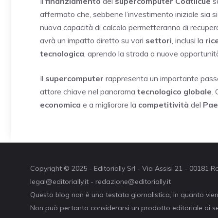
Il
finanziamento
del
supercomputer Coatlicue
s
affermato che, sebbene l’investimento iniziale sia sig
nuova capacità di calcolo permetteranno di recuper
avrà un impatto diretto su vari
settori
, inclusi la
ric
tecnologica
, aprendo la strada a nuove opportunit
Il
supercomputer
rappresenta un importante passo
attore chiave nel panorama
tecnologico globale
.
economica
e a migliorare la
competitività
del
Pae
Copyright © 2025 - Editorially Srl - Via Assisi 21 - 00181
legal@editorially.it - redazione@editorially.it
Questo blog non è una testata giornalistica, in quanto vie
Non può pertanto considerarsi un prodotto editoriale ai se