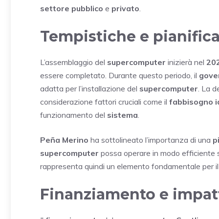
settore pubblico
e
privato
.
Tempistiche e pianific
L’assemblaggio del
supercomputer
inizierà nel
20
essere completato. Durante questo periodo, il
gove
adatta per l’installazione del
supercomputer
. La d
considerazione fattori cruciali come il
fabbisogno i
funzionamento del
sistema
.
Peña Merino
ha sottolineato l’importanza di una
p
supercomputer
possa operare in modo efficiente
rappresenta quindi un elemento fondamentale per i
Finanziamento e impat