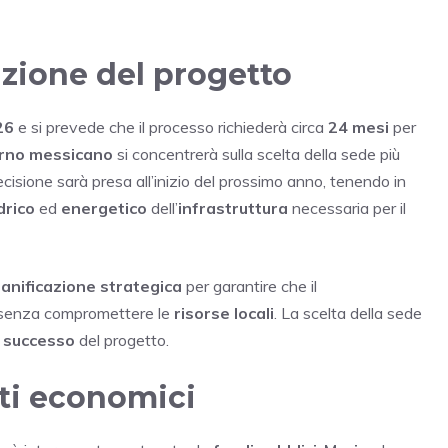
azione del progetto
26
e si prevede che il processo richiederà circa
24 mesi
per
rno messicano
si concentrerà sulla scelta della sede più
ecisione sarà presa all’inizio del prossimo anno, tenendo in
drico
ed
energetico
dell’
infrastruttura
necessaria per il
ianificazione strategica
per garantire che il
 senza compromettere le
risorse locali
. La scelta della sede
l
successo
del progetto.
ti economici