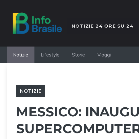
Vai
al
contenuto
NOTIZIE 24 ORE SU 24
Notizie
Lifestyle
Storie
Viaggi
NOTIZIE
MESSICO: INAUGU
SUPERCOMPUTER