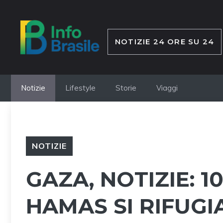
Vai
al
contenuto
NOTIZIE 24 ORE SU 24
Notizie
Lifestyle
Storie
Viaggi
NOTIZIE
GAZA, NOTIZIE: 1
HAMAS SI RIFUGI