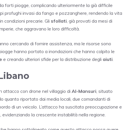
 da forti piogge, complicando ulteriormente la già difficile
i profughi invasi da fango e pozzanghere, rendendo la vita
in condizioni precarie. Gli
sfollati
, già provati da mesi di
mperie, che aggravano le loro difficoltà.
nno cercando di fornire assistenza, ma le risorse sono
e piogge hanno portato a inondazioni che hanno colpito le
e
e creando ulteriori sfide per la distribuzione degli
aiuti
.
 Libano
n attacco con drone nel villaggio di
Al-Mansuri
, situato
do quanto riportato dai media locali, due comandanti di
bordo di un veicolo. L’attacco ha suscitato preoccupazione e
i, evidenziando la crescente instabilità nella regione.
, che hanno sottolineato come questo attacco possa avere