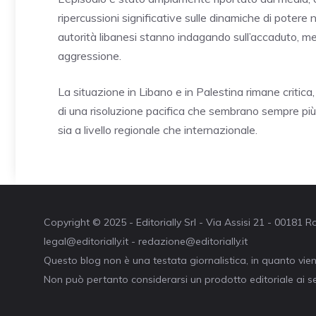
ripercussioni significative sulle dinamiche di potere 
autorità libanesi stanno indagando sull’accaduto, m
aggressione.
La situazione in Libano e in Palestina rimane critica
di una risoluzione pacifica che sembrano sempre più l
sia a livello regionale che internazionale.
Copyright © 2025 - Editorially Srl - Via Assisi 21 - 00181
legal@editorially.it - redazione@editorially.it
Questo blog non è una testata giornalistica, in quanto vie
Non può pertanto considerarsi un prodotto editoriale ai se