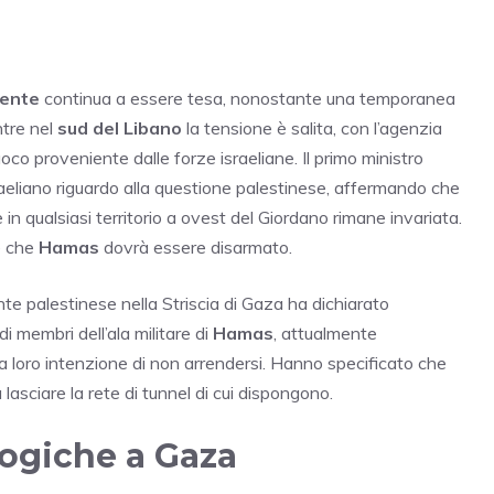
iente
continua a essere tesa, nonostante una temporanea
ntre nel
sud del Libano
la tensione è salita, con l’agenzia
co proveniente dalle forze israeliane. Il primo ministro
raeliano riguardo alla questione palestinese, affermando che
in qualsiasi territorio a ovest del Giordano rimane invariata.
e che
Hamas
dovrà essere disarmato.
te palestinese nella Striscia di Gaza ha dichiarato
i membri dell’ala militare di
Hamas
, attualmente
a loro intenzione di non arrendersi. Hanno specificato che
asciare la rete di tunnel di cui dispongono.
ogiche a Gaza