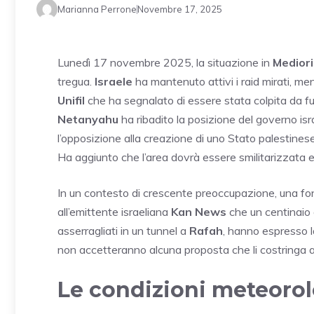
Marianna Perrone
Novembre 17, 2025
Lunedì 17 novembre 2025, la situazione in
Medior
tregua.
Israele
ha mantenuto attivi i raid mirati, me
Unifil
che ha segnalato di essere stata colpita da fuo
Netanyahu
ha ribadito la posizione del governo is
l’opposizione alla creazione di uno Stato palestinese 
Ha aggiunto che l’area dovrà essere smilitarizzata 
In un contesto di crescente preoccupazione, una fon
all’emittente israeliana
Kan News
che un centinaio d
asserragliati in un tunnel a
Rafah
, hanno espresso l
non accetteranno alcuna proposta che li costringa a l
Le condizioni meteorol