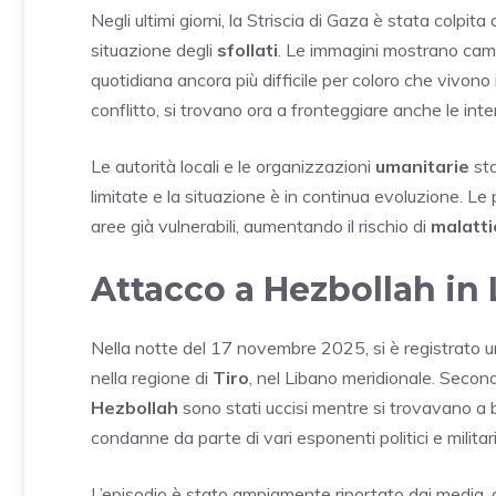
Negli ultimi giorni, la Striscia di Gaza è stata colpita
situazione degli
sfollati
. Le immagini mostrano camp
quotidiana ancora più difficile per coloro che vivono 
conflitto, si trovano ora a fronteggiare anche le inte
Le autorità locali e le organizzazioni
umanitarie
sta
limitate e la situazione è in continua evoluzione. L
aree già vulnerabili, aumentando il rischio di
malatti
Attacco a Hezbollah in
Nella notte del 17 novembre 2025, si è registrato u
nella regione di
Tiro
, nel Libano meridionale. Secon
Hezbollah
sono stati uccisi mentre si trovavano a 
condanne da parte di vari esponenti politici e militar
L’episodio è stato ampiamente riportato dai media