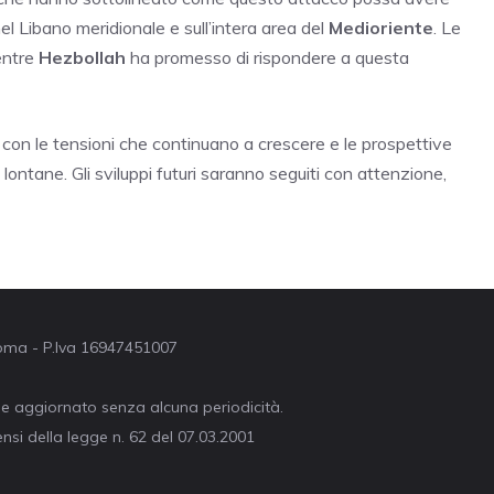
nel Libano meridionale e sull’intera area del
Medioriente
. Le
entre
Hezbollah
ha promesso di rispondere a questa
, con le tensioni che continuano a crescere e le prospettive
ontane. Gli sviluppi futuri saranno seguiti con attenzione,
 Roma - P.Iva 16947451007
ne aggiornato senza alcuna periodicità.
nsi della legge n. 62 del 07.03.2001