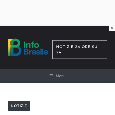
×
Vai
al
contenuto
NOTIZIE 24 ORE SU
24
Menu
NOTIZIE