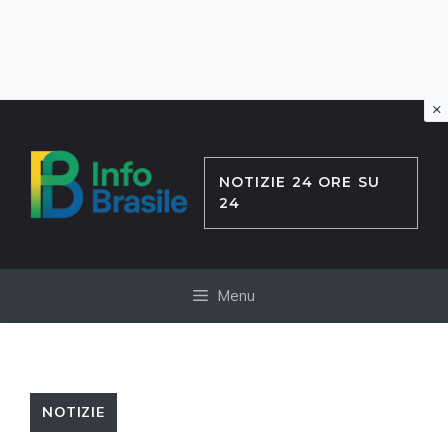
×
Vai
al
contenuto
NOTIZIE 24 ORE SU
24
Menu
NOTIZIE