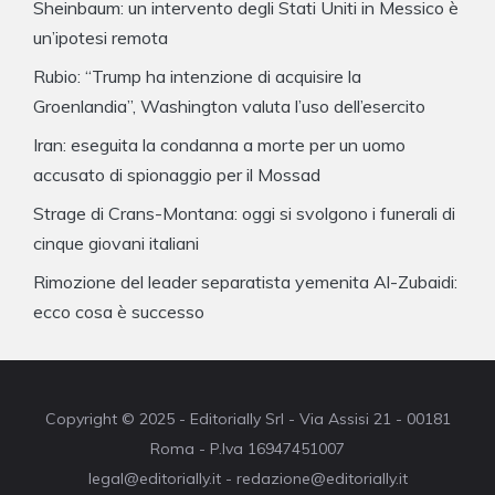
Sheinbaum: un intervento degli Stati Uniti in Messico è
un’ipotesi remota
Rubio: “Trump ha intenzione di acquisire la
Groenlandia”, Washington valuta l’uso dell’esercito
Iran: eseguita la condanna a morte per un uomo
accusato di spionaggio per il Mossad
Strage di Crans-Montana: oggi si svolgono i funerali di
cinque giovani italiani
Rimozione del leader separatista yemenita Al-Zubaidi:
ecco cosa è successo
Copyright © 2025 - Editorially Srl - Via Assisi 21 - 00181
Roma - P.Iva 16947451007
legal@editorially.it - redazione@editorially.it