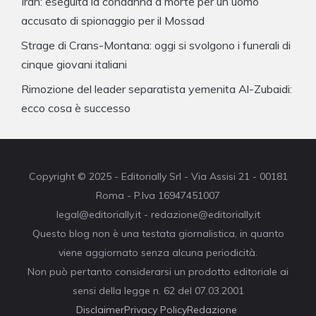
Iran: eseguita la condanna a morte per un uomo
accusato di spionaggio per il Mossad
Strage di Crans-Montana: oggi si svolgono i funerali di
cinque giovani italiani
Rimozione del leader separatista yemenita Al-Zubaidi:
ecco cosa è successo
Copyright © 2025 - Editorially Srl - Via Assisi 21 - 00181
Roma - P.Iva 16947451007
legal@editorially.it - redazione@editorially.it
Questo blog non è una testata giornalistica, in quanto
viene aggiornato senza alcuna periodicità.
Non può pertanto considerarsi un prodotto editoriale ai
sensi della legge n. 62 del 07.03.2001
Disclaimer
Privacy Policy
Redazione