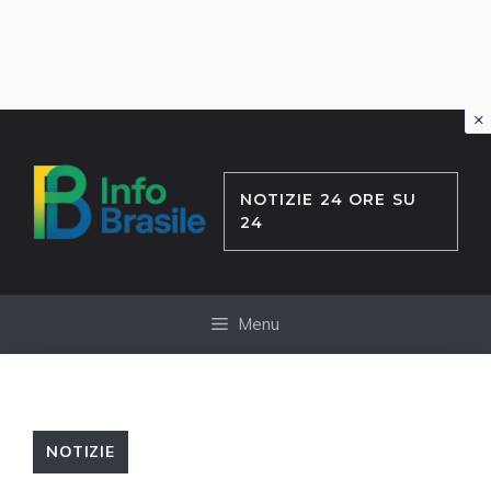
×
Vai
al
contenuto
NOTIZIE 24 ORE SU
24
Menu
NOTIZIE