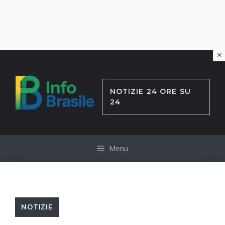
×
Vai
al
contenuto
NOTIZIE 24 ORE SU
24
Menu
NOTIZIE