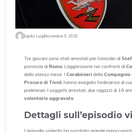
Egidio Luigi
Novembre 5, 2025
Tre giovani sono stati arrestati per l’omicidio di
Ste
provincia di
Roma
. L’aggressione nei confronti di
C
dello stesso mese. I
Carabinieri
della
Compagnia 
Procura di Tivoli
, hanno eseguito l’ordinanza di cu
preliminari. I soggetti arrestati, due ragazzi di 19 a
volontario aggravato
.
Dettagli sull’episodio v
L’episodio violento ha suscitato grande preoccupazio