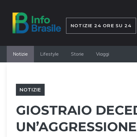
Vai
al
contenuto
NOTIZIE 24 ORE SU 24
Notizie
Lifestyle
Storie
Viaggi
NOTIZIE
GIOSTRAIO DEC
UN’AGGRESSIONE 