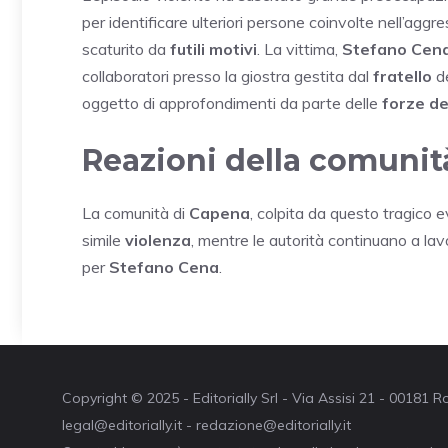
per identificare ulteriori persone coinvolte nell’aggr
scaturito da
futili motivi
. La vittima,
Stefano Cen
collaboratori presso la giostra gestita dal
fratello
de
oggetto di approfondimenti da parte delle
forze de
Reazioni della comunit
La comunità di
Capena
, colpita da questo tragico 
simile
violenza
, mentre le autorità continuano a lav
per
Stefano Cena
.
Copyright © 2025 - Editorially Srl - Via Assisi 21 - 00181
legal@editorially.it - redazione@editorially.it