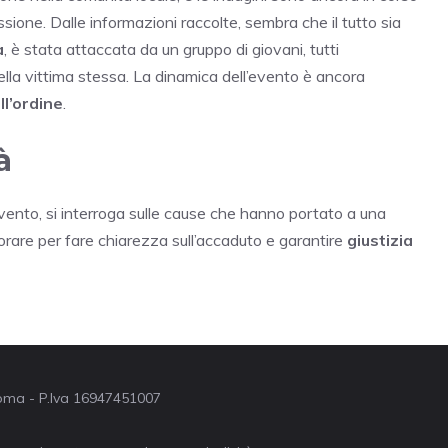
essione. Dalle informazioni raccolte, sembra che il tutto sia
a
, è stata attaccata da un gruppo di giovani, tutti
lla vittima stessa. La dinamica dell’evento è ancora
ll’ordine
.
à
evento, si interroga sulle cause che hanno portato a una
orare per fare chiarezza sull’accaduto e garantire
giustizia
 Roma - P.Iva 16947451007