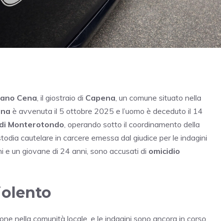
fano Cena
, il giostraio di
Capena
, un comune situato nella
ena
è avvenuta il 5 ottobre 2025 e l’uomo è deceduto il 14
di Monterotondo
, operando sotto il coordinamento della
stodia cautelare in carcere emessa dal giudice per le indagini
nni e un giovane di 24 anni, sono accusati di
omicidio
iolento
ne nella comunità locale, e le indagini sono ancora in corso