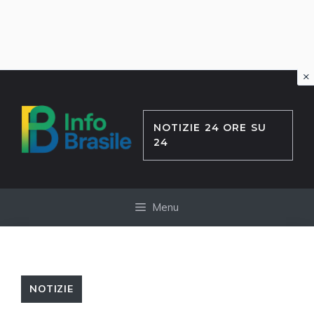
×
Vai
al
contenuto
NOTIZIE 24 ORE SU
24
Menu
NOTIZIE