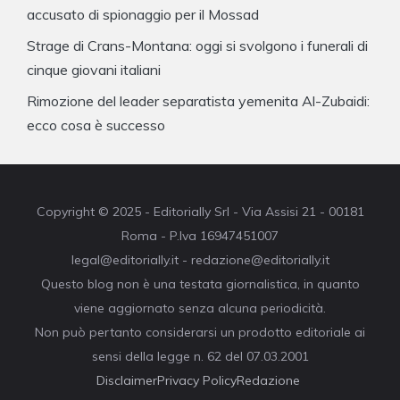
accusato di spionaggio per il Mossad
Strage di Crans-Montana: oggi si svolgono i funerali di
cinque giovani italiani
Rimozione del leader separatista yemenita Al-Zubaidi:
ecco cosa è successo
Copyright © 2025 - Editorially Srl - Via Assisi 21 - 00181
Roma - P.Iva 16947451007
legal@editorially.it - redazione@editorially.it
Questo blog non è una testata giornalistica, in quanto
viene aggiornato senza alcuna periodicità.
Non può pertanto considerarsi un prodotto editoriale ai
sensi della legge n. 62 del 07.03.2001
Disclaimer
Privacy Policy
Redazione