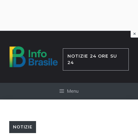
×
Vai
al
contenuto
NOTIZIE 24 ORE SU
24
Menu
NOTIZIE