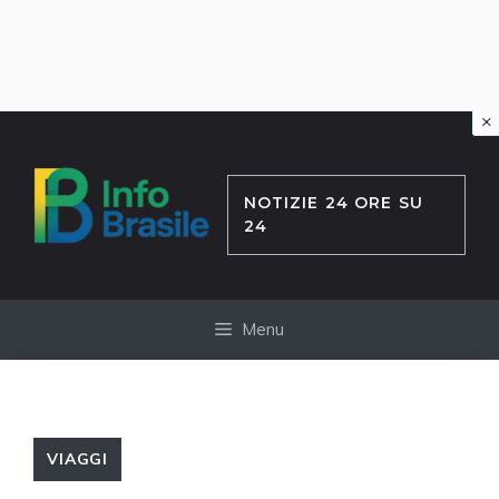
×
Vai
al
contenuto
NOTIZIE 24 ORE SU
24
Menu
VIAGGI