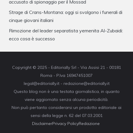
accusato di spionaggio per il Mossad
Strage di Crans-Montana: oggi si svolgono i funerali di
cinque giovani italiani
Rimozione del leader separatista yemenita Al-Zubaidi:
ecco cosa è successo
Copyright © 2025 - Editorially Srl - Via Assisi 21 - 00181
Roma - P.Iva 16947451007
legal@editorially.it - redazione@editorially.it
Questo blog non è una testata giornalistica, in quanto
viene aggiornato senza alcuna periodicità.
Non può pertanto considerarsi un prodotto editoriale ai
sensi della legge n. 62 del 07.03.2001
Disclaimer
Privacy Policy
Redazione