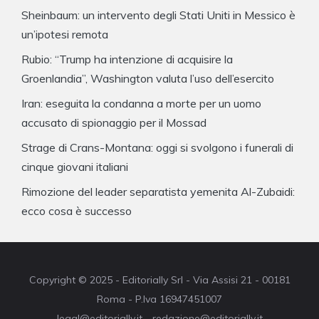
Sheinbaum: un intervento degli Stati Uniti in Messico è
un’ipotesi remota
Rubio: “Trump ha intenzione di acquisire la
Groenlandia”, Washington valuta l’uso dell’esercito
Iran: eseguita la condanna a morte per un uomo
accusato di spionaggio per il Mossad
Strage di Crans-Montana: oggi si svolgono i funerali di
cinque giovani italiani
Rimozione del leader separatista yemenita Al-Zubaidi:
ecco cosa è successo
Copyright © 2025 - Editorially Srl - Via Assisi 21 - 00181
Roma - P.Iva 16947451007
legal@editorially.it - redazione@editorially.it