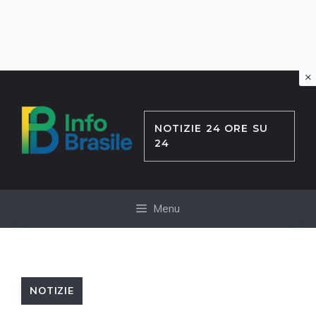
×
Vai
al
contenuto
NOTIZIE 24 ORE SU
24
Menu
NOTIZIE