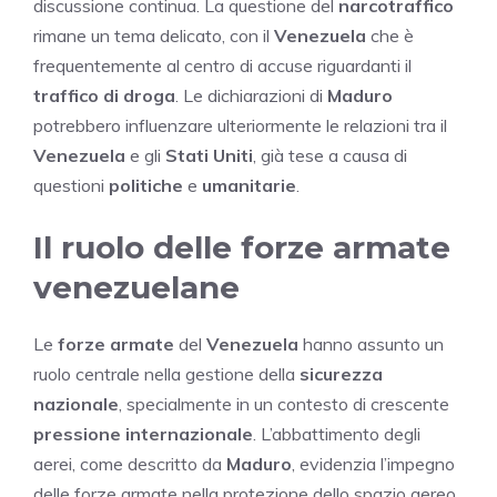
discussione continua. La questione del
narcotraffico
rimane un tema delicato, con il
Venezuela
che è
frequentemente al centro di accuse riguardanti il
traffico di droga
. Le dichiarazioni di
Maduro
potrebbero influenzare ulteriormente le relazioni tra il
Venezuela
e gli
Stati Uniti
, già tese a causa di
questioni
politiche
e
umanitarie
.
Il ruolo delle forze armate
venezuelane
Le
forze armate
del
Venezuela
hanno assunto un
ruolo centrale nella gestione della
sicurezza
nazionale
, specialmente in un contesto di crescente
pressione internazionale
. L’abbattimento degli
aerei, come descritto da
Maduro
, evidenzia l’impegno
delle forze armate nella protezione dello spazio aereo